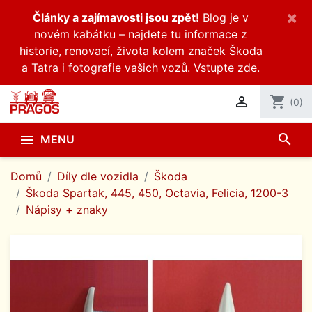
×
Články a zajímavosti jsou zpět!
Blog je v
novém kabátku – najdete tu informace z
historie, renovací, života kolem značek Škoda
a Tatra i fotografie vašich vozů.
Vstupte zde.

shopping_cart
(0)
search

MENU
Domů
Díly dle vozidla
Škoda
Škoda Spartak, 445, 450, Octavia, Felicia, 1200-3
Nápisy + znaky