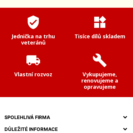
verified_user
widgets
Jednička na trhu
Tisíce dílů skladem
veteránů
local_shipping
build
Vlastní rozvoz
Vykupujeme,
renovujeme a
opravujeme
SPOLEHLIVÁ FIRMA
DŮLEŽITÉ INFORMACE