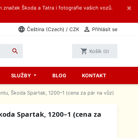
×
m značek Škoda a Tatra i fotografie vašich vozů.
language

Čeština (Czech) / CZK
Přihlásit se

shopping_cart
Košík
(0)
SLUŽBY
BLOG
KONTAKT
antu, Škoda Spartak, 1200–1 (cena za pár na vůz)
Škoda Spartak, 1200–1 (cena za