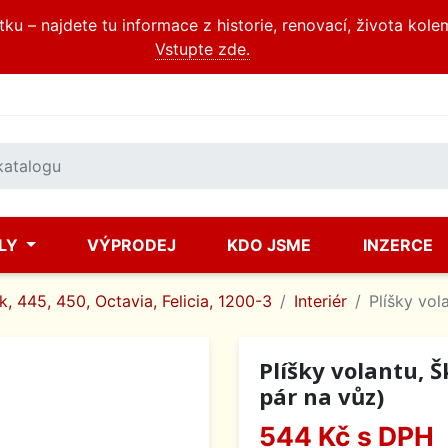
u – najdete tu informace z historie, renovací, života kole
Vstupte zde.
ÍLY
VÝPRODEJ
KDO JSME
INZERCE
, 445, 450, Octavia, Felicia, 1200-3
Interiér
Plíšky vol
Plíšky volantu, 
pár na vůz)
544 Kč
s DPH