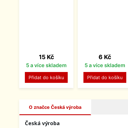
Cena
Cena
15 Kč
6 Kč
5 a více skladem
5 a více skladem
Přidat do košíku
Přidat do košíku
O značce Česká výroba
Česká výroba