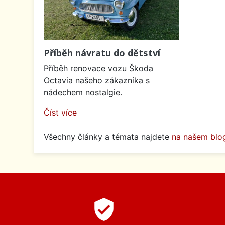
Příběh návratu do dětství
Příběh renovace vozu Škoda
Octavia našeho zákazníka s
nádechem nostalgie.
Číst více
Všechny články a témata najdete
na našem blo
verified_user