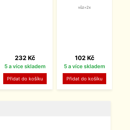
vůz=2x
Cena
Cena
232 Kč
102 Kč
5 a více skladem
5 a více skladem
5 
Přidat do košíku
Přidat do košíku
P