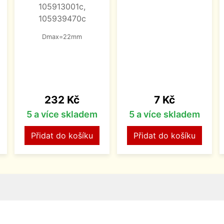
105913001c,
105939470c
Dmax=22mm
Cena
Cena
232 Kč
7 Kč
5 a více skladem
5 a více skladem
Přidat do košíku
Přidat do košíku