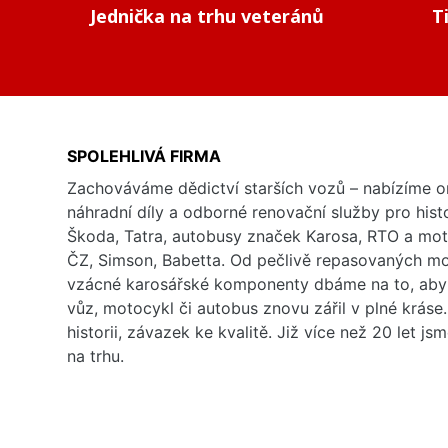
Jednička na trhu veteránů
T
SPOLEHLIVÁ FIRMA
Zachováváme dědictví starších vozů – nabízíme or
náhradní díly a odborné renovační služby pro his
Škoda, Tatra, autobusy značek Karosa, RTO a mo
ČZ, Simson, Babetta. Od pečlivě repasovaných m
vzácné karosářské komponenty dbáme na to, aby 
vůz, motocykl či autobus znovu zářil v plné kráse
historii, závazek ke kvalitě. Již více než 20 let js
na trhu.