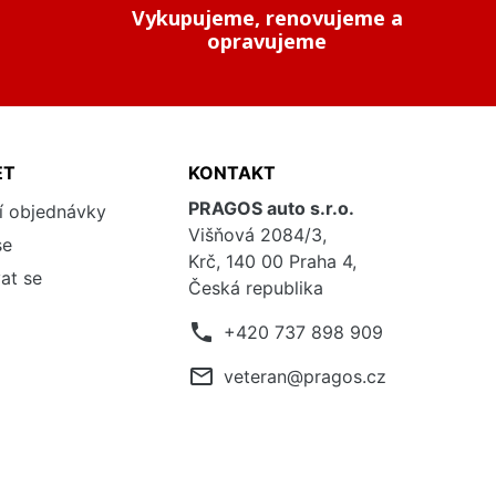
Vykupujeme, renovujeme a
opravujeme
ET
KONTAKT
PRAGOS auto s.r.o.
í objednávky
Višňová 2084/3,
se
Krč, 140 00 Praha 4,
at se
Česká republika
phone
+420 737 898 909
mail_outline
veteran@pragos.cz