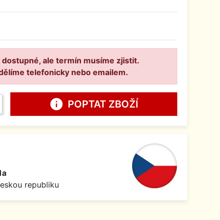
 dostupné, ale termín musíme zjistit.
dělíme telefonicky nebo emailem.
info
POPTAT ZBOŽÍ
1a
Českou republiku