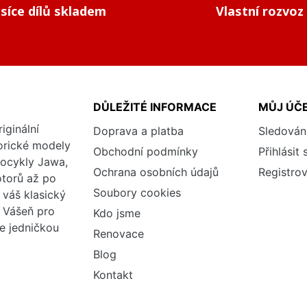
isíce dílů skladem
Vlastní rozvoz
DŮLEŽITÉ INFORMACE
MŮJ ÚČ
iginální
Doprava a platba
Sledován
torické modely
Obchodní podmínky
Přihlásit 
tocykly Jawa,
Ochrana osobních údajů
Registrov
otorů až po
Soubory cookies
váš klasický
. Vášeň pro
Kdo jsme
me jedničkou
Renovace
Blog
Kontakt