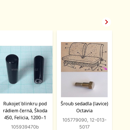

Rukojeť blinkru pod
Šroub sedadla (lavice)
Pant
rádiem černá, Škoda
Octavia
450, Felicia, 1200–1
105779090, 12-013-
105939470b
5017