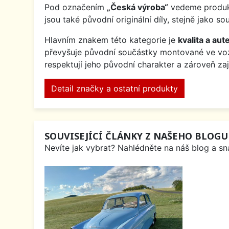
Pod označením
„Česká výroba“
vedeme produkt
jsou také původní originální díly, stejně jak
Hlavním znakem této kategorie je
kvalita a aute
převyšuje původní součástky montované ve v
respektují jeho původní charakter a zároveň za
Detail značky a ostatní produkty
SOUVISEJÍCÍ ČLÁNKY Z NAŠEHO BLOGU
Nevíte jak vybrat? Nahlédněte na náš blog a sna