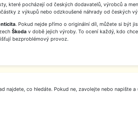
y, které pocházejí od českých dodavatelů, výrobců a menš
o součástky z výkupů nebo odzkoušené náhrady od českých vý
nticita
. Pokud nejde přímo o originální díl, můžete si být j
ozech
Škoda
v době jejich výroby. To ocení každý, kdo chce
jišťují bezproblémový provoz.
d najdete, co hledáte. Pokud ne, zavolejte nebo napište a 