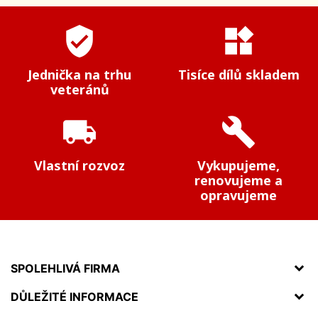
verified_user
widgets
Jednička na trhu
Tisíce dílů skladem
veteránů
local_shipping
build
Vlastní rozvoz
Vykupujeme,
renovujeme a
opravujeme
SPOLEHLIVÁ FIRMA
DŮLEŽITÉ INFORMACE