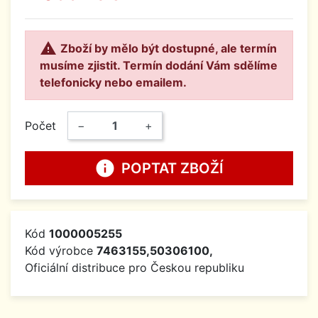

Zboží by mělo být dostupné, ale termín
musíme zjistit. Termín dodání Vám sdělíme
telefonicky nebo emailem.
Počet
−
+
info
POPTAT ZBOŽÍ
Kód
1000005255
Kód výrobce
7463155,50306100,
Oficiální distribuce pro Českou republiku