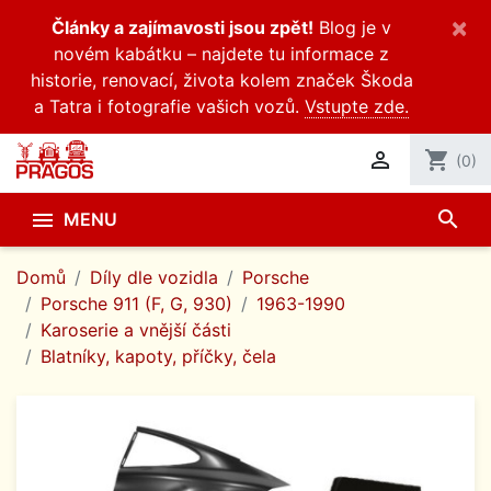
×
Články a zajímavosti jsou zpět!
Blog je v
novém kabátku – najdete tu informace z
historie, renovací, života kolem značek Škoda
a Tatra i fotografie vašich vozů.
Vstupte zde.

shopping_cart
(0)
search

MENU
Domů
Díly dle vozidla
Porsche
Porsche 911 (F, G, 930)
1963-1990
Karoserie a vnější části
Blatníky, kapoty, příčky, čela