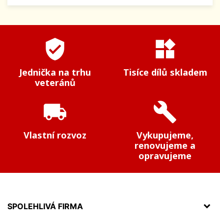
verified_user
widgets
Jednička na trhu
Tisíce dílů skladem
veteránů
local_shipping
build
Vlastní rozvoz
Vykupujeme,
renovujeme a
opravujeme
SPOLEHLIVÁ FIRMA