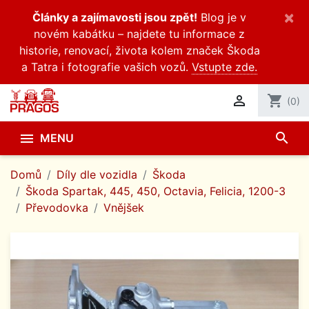
×
Články a zajímavosti jsou zpět!
Blog je v
novém kabátku – najdete tu informace z
historie, renovací, života kolem značek Škoda
a Tatra i fotografie vašich vozů.
Vstupte zde.

shopping_cart
(0)
search

MENU
Domů
Díly dle vozidla
Škoda
Škoda Spartak, 445, 450, Octavia, Felicia, 1200-3
Převodovka
Vnějšek