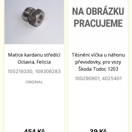
Matice kardanu středící
Těsnění víčka u náhonu
Octavia, Felicia
převodovky, pro vozy
Škoda Tudor, 1203
105219330, 109306283
100290901, 4025401
ORIGINAL
Cena
Cena
454 Kč
39 Kč