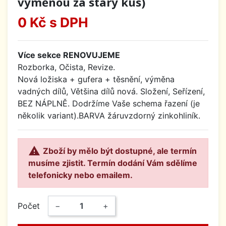
výměnou za starý kus)
0 Kč
s DPH
Více sekce RENOVUJEME
Rozborka, Očista, Revize.
Nová ložiska + gufera + těsnění, výměna
vadných dílů, Většina dílů nová. Složení, Seřízení,
BEZ NÁPLNĚ. Dodržíme Vaše schema řazení (je
několik variant).BARVA žáruvzdorný zinkohliník.

Zboží by mělo být dostupné, ale termín
musíme zjistit. Termín dodání Vám sdělíme
telefonicky nebo emailem.
Počet
−
+