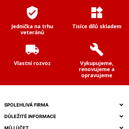
verified_user
widgets
Jednička na trhu
Tisíce dílů skladem
veteránů
local_shipping
build
Vlastní rozvoz
Vykupujeme,
renovujeme a
opravujeme
SPOLEHLIVÁ FIRMA
DŮLEŽITÉ INFORMACE
MŮJ ÚČET