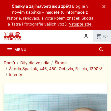
×
Články a zajímavosti jsou zpět!
Blog je v
novém kabátku – najdete tu informace z
historie, renovací, života kolem značek Škoda
a Tatra i fotografie vašich vozů.
Vstupte zde.

shopping_cart
(0)
search

MENU
Domů
Díly dle vozidla
Škoda
Škoda Spartak, 445, 450, Octavia, Felicia, 1200-3
Interiér