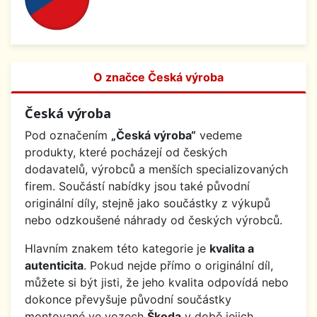
O značce Česká výroba
Česká výroba
Pod označením
„Česká výroba“
vedeme
produkty, které pocházejí od českých
dodavatelů, výrobců a menších specializovaných
firem. Součástí nabídky jsou také původní
originální díly, stejně jako součástky z výkupů
nebo odzkoušené náhrady od českých výrobců.
Hlavním znakem této kategorie je
kvalita a
autenticita
. Pokud nejde přímo o originální díl,
můžete si být jisti, že jeho kvalita odpovídá nebo
dokonce převyšuje původní součástky
montované ve vozech
Škoda
v době jejich