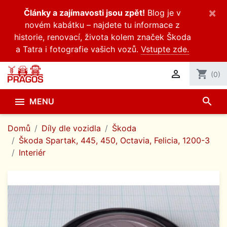
×
Články a zajímavosti jsou zpět!
Blog je v
novém kabátku – najdete tu informace z
historie, renovací, života kolem značek Škoda
a Tatra i fotografie vašich vozů.
Vstupte zde.

shopping_cart
(0)
search

MENU
Domů
Díly dle vozidla
Škoda
Škoda Spartak, 445, 450, Octavia, Felicia, 1200-3
Interiér