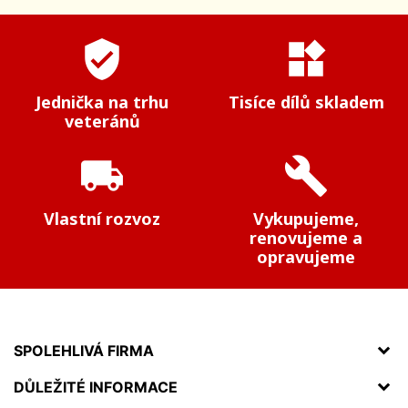
verified_user
widgets
Jednička na trhu
Tisíce dílů skladem
veteránů
local_shipping
build
Vlastní rozvoz
Vykupujeme,
renovujeme a
opravujeme
SPOLEHLIVÁ FIRMA
DŮLEŽITÉ INFORMACE