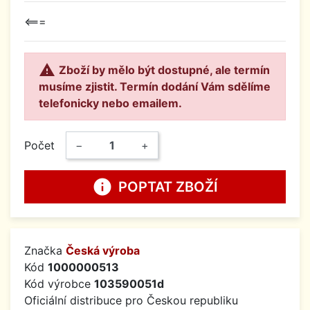
<===

Zboží by mělo být dostupné, ale termín
musíme zjistit. Termín dodání Vám sdělíme
telefonicky nebo emailem.
Počet
−
+
info
POPTAT ZBOŽÍ
Značka
Česká výroba
Kód
1000000513
Kód výrobce
103590051d
Oficiální distribuce pro Českou republiku