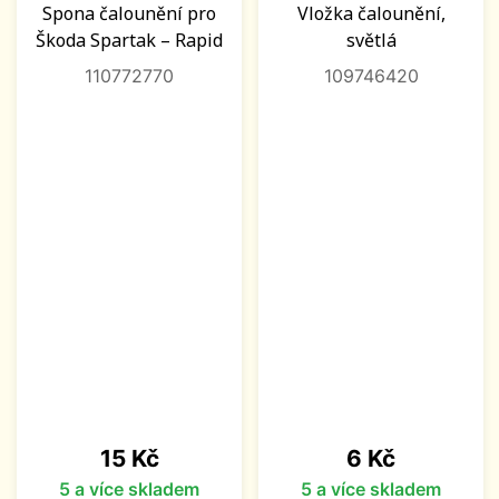
Spona čalounění pro
Vložka čalounění,
Škoda Spartak – Rapid
světlá
110772770
109746420
Cena
Cena
15 Kč
6 Kč
5 a více skladem
5 a více skladem