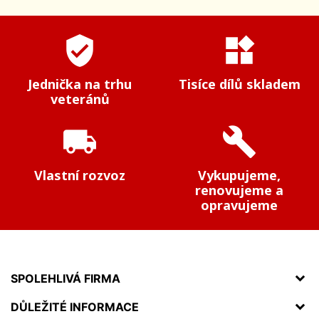
verified_user
widgets
Jednička na trhu
Tisíce dílů skladem
veteránů
local_shipping
build
Vlastní rozvoz
Vykupujeme,
renovujeme a
opravujeme
SPOLEHLIVÁ FIRMA
DŮLEŽITÉ INFORMACE