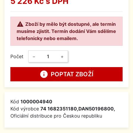
5 226 Kč
s DPH

Zboží by mělo být dostupné, ale termín
musíme zjistit. Termín dodání Vám sdělíme
telefonicky nebo emailem.
Počet
−
+
info
POPTAT ZBOŽÍ
Kód
1000004940
Kód výrobce
74 1682351180,DAN50196800,
Oficiální distribuce pro Českou republiku