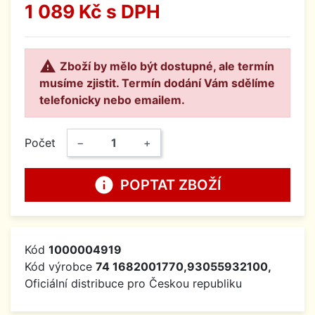
1 089 Kč
s DPH

Zboží by mělo být dostupné, ale termín
musíme zjistit. Termín dodání Vám sdělíme
telefonicky nebo emailem.
Počet
−
+
info
POPTAT ZBOŽÍ
Kód
1000004919
Kód výrobce
74 1682001770,93055932100,
Oficiální distribuce pro Českou republiku