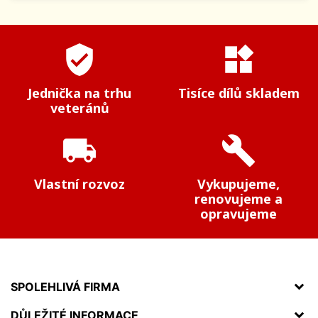
verified_user
widgets
Jednička na trhu
Tisíce dílů skladem
veteránů
local_shipping
build
Vlastní rozvoz
Vykupujeme,
renovujeme a
opravujeme
SPOLEHLIVÁ FIRMA
DŮLEŽITÉ INFORMACE