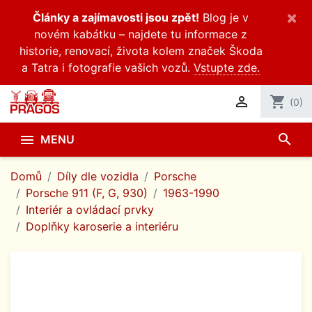
×
Články a zajímavosti jsou zpět!
Blog je v
novém kabátku – najdete tu informace z
historie, renovací, života kolem značek Škoda
a Tatra i fotografie vašich vozů.
Vstupte zde.

shopping_cart
(0)
search

MENU
Domů
Díly dle vozidla
Porsche
Porsche 911 (F, G, 930)
1963-1990
Interiér a ovládací prvky
Doplňky karoserie a interiéru