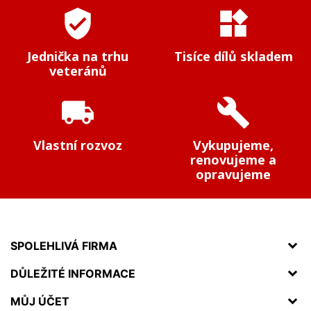
verified_user
widgets
Jednička na trhu
Tisíce dílů skladem
veteránů
local_shipping
build
Vlastní rozvoz
Vykupujeme,
renovujeme a
opravujeme
SPOLEHLIVÁ FIRMA
DŮLEŽITÉ INFORMACE
MŮJ ÚČET