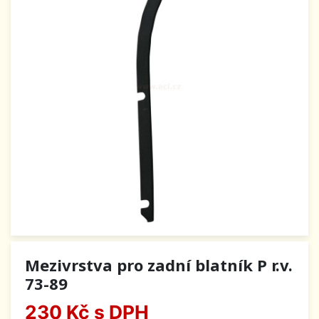
Mezivrstva pro zadní blatník P r.v.
73-89
230 Kč
s DPH