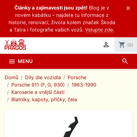
×
Články a zajímavosti jsou zpět!
Blog je v
novém kabátku – najdete tu informace z
historie, renovací, života kolem značek Škoda
a Tatra i fotografie vašich vozů.
Vstupte zde.

shopping_cart
(0)
search

MENU
Domů
Díly dle vozidla
Porsche
Porsche 911 (F, G, 930)
1963-1990
Karoserie a vnější části
Blatníky, kapoty, příčky, čela