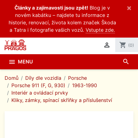
×
Články a zajímavosti jsou zpět!
Blog je v
novém kabátku – najdete tu informace z
historie, renovací, života kolem značek Škoda
a Tatra i fotografie vašich vozů.
Vstupte zde.

shopping_cart
(0)
search

MENU
Domů
Díly dle vozidla
Porsche
Porsche 911 (F, G, 930)
1963-1990
Interiér a ovládací prvky
Kliky, zámky, spínací skříňky a příslušenství