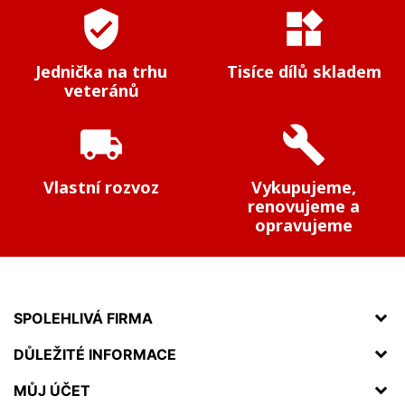
verified_user
widgets
Jednička na trhu
Tisíce dílů skladem
veteránů
local_shipping
build
Vlastní rozvoz
Vykupujeme,
renovujeme a
opravujeme
SPOLEHLIVÁ FIRMA
DŮLEŽITÉ INFORMACE
MŮJ ÚČET