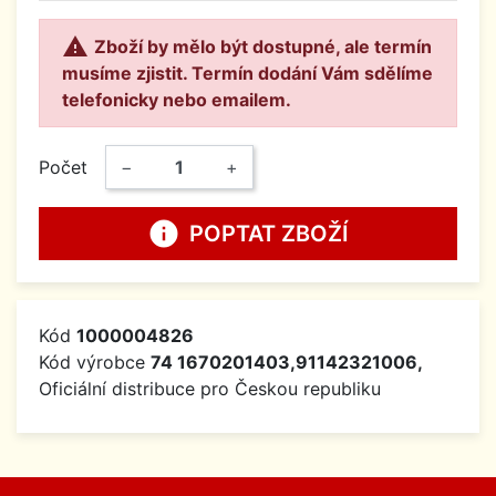

Zboží by mělo být dostupné, ale termín
musíme zjistit. Termín dodání Vám sdělíme
telefonicky nebo emailem.
Počet
−
+
info
POPTAT ZBOŽÍ
Kód
1000004826
Kód výrobce
74 1670201403,91142321006,
Oficiální distribuce pro Českou republiku