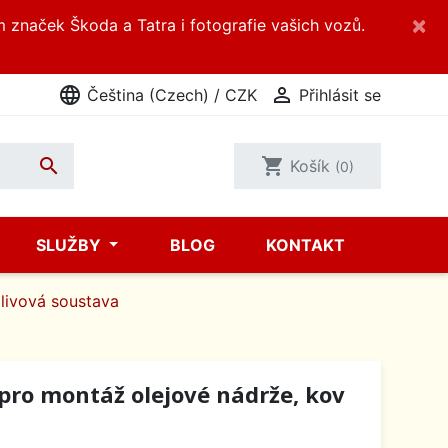
×
m značek Škoda a Tatra i fotografie vašich vozů.
language

Čeština (Czech) / CZK
Přihlásit se

shopping_cart
Košík
(0)
SLUŽBY
BLOG
KONTAKT
livová soustava
pro montáž olejové nádrže, kov