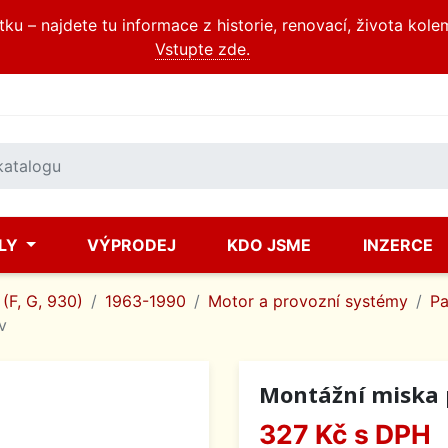
u – najdete tu informace z historie, renovací, života kole
Vstupte zde.
ÍLY
VÝPRODEJ
KDO JSME
INZERCE
(F, G, 930)
1963-1990
Motor a provozní systémy
Pa
v
Montážní miska 
327 Kč
s DPH