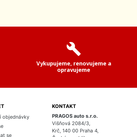
build
Vykupujeme, renovujeme a
opravujeme
ET
KONTAKT
PRAGOS auto s.r.o.
í objednávky
Višňová 2084/3,
se
Krč, 140 00 Praha 4,
at se