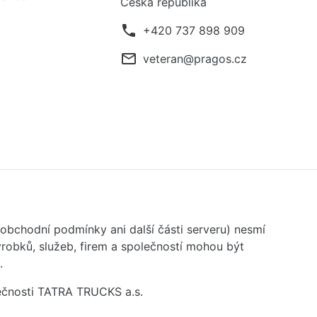
Česká republika
phone
+420 737 898 909
mail_outline
veteran@pragos.cz
 obchodní podmínky ani další části serveru) nesmí
robků, služeb, firem a společností mohou být
.
ečnosti TATRA TRUCKS a.s.