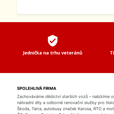
verified_user
Jednička na trhu veteránů
T
SPOLEHLIVÁ FIRMA
Zachováváme dědictví starších vozů – nabízíme or
náhradní díly a odborné renovační služby pro his
Škoda, Tatra, autobusy značek Karosa, RTO a mo