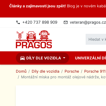
Články a zajímavosti jsou zpět!
Blog je v novém kabátk
+420 737 898 909
veteran@pragos.cz
phone
mail_outline
directions_car
DÍLY DLE VOZIDLA
UNIVERZÁLNÍ D
Domů
Díly dle vozidla
Porsche
Porsche 911 
Montážní miska pro montáž olejové nádrže, ko