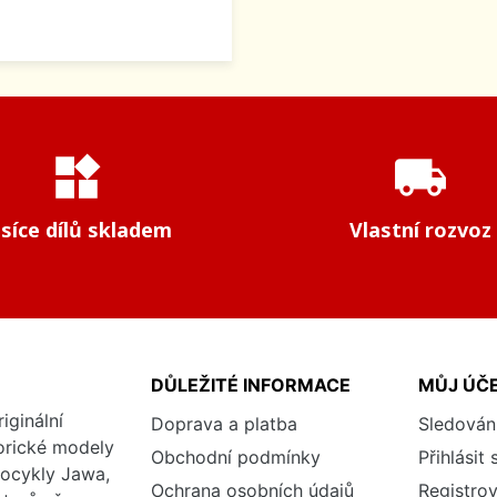
widgets
local_shipping
isíce dílů skladem
Vlastní rozvoz
DŮLEŽITÉ INFORMACE
MŮJ ÚČ
iginální
Doprava a platba
Sledován
torické modely
Obchodní podmínky
Přihlásit 
tocykly Jawa,
Ochrana osobních údajů
Registrov