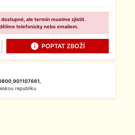
 dostupné, ale termín musíme zjistit.
dělíme telefonicky nebo emailem.
info
POPTAT ZBOŽÍ
0800,901107661,
Českou republiku