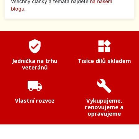
Všechny články a témata najdete
na našem
blogu
.
verified_user
widgets
Jednička na trhu
Tisíce dílů skladem
veteránů
local_shipping
build
Vlastní rozvoz
Vykupujeme,
renovujeme a
opravujeme