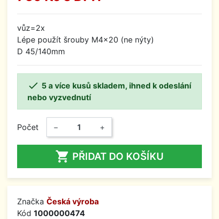
vůz=2x
Lépe použít šrouby M4x20 (ne nýty)
D 45/140mm

5 a více kusů skladem, ihned k odeslání
nebo vyzvednutí
Počet
−
+

PŘIDAT DO KOŠÍKU
Značka
Česká výroba
Kód
1000000474