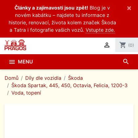
×
Články a zajímavosti jsou zpět!
Blog je v
novém kabátku – najdete tu informace z
historie, renovací, života kolem značek Škoda
a Tatra i fotografie vašich vozů.
Vstupte zde.

shopping_cart
(0)
search

MENU
Domů
Díly dle vozidla
Škoda
Škoda Spartak, 445, 450, Octavia, Felicia, 1200-3
Voda, topení