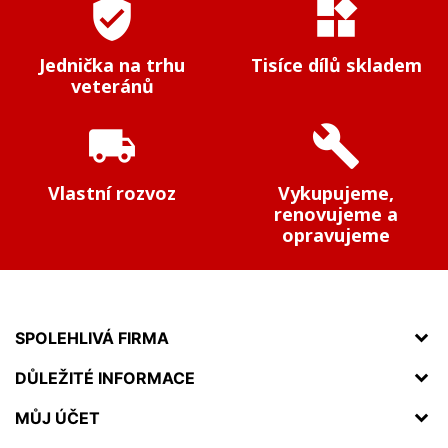
verified_user
widgets
Jednička na trhu
Tisíce dílů skladem
veteránů
local_shipping
build
Vlastní rozvoz
Vykupujeme,
renovujeme a
opravujeme
SPOLEHLIVÁ FIRMA
DŮLEŽITÉ INFORMACE
MŮJ ÚČET