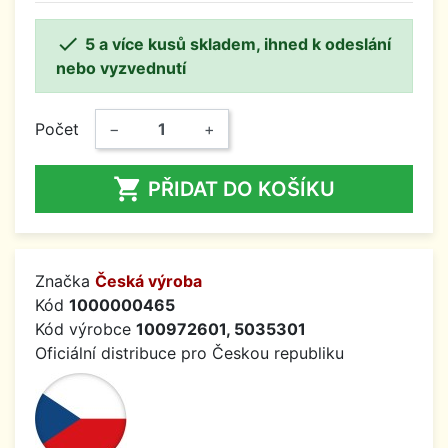

5 a více kusů skladem, ihned k odeslání
nebo vyzvednutí
Počet
−
+

PŘIDAT DO KOŠÍKU
Značka
Česká výroba
Kód
1000000465
Kód výrobce
100972601, 5035301
Oficiální distribuce pro Českou republiku