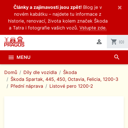
×
Články a zajímavosti jsou zpět!
Blog je v
novém kabátku – najdete tu informace z
historie, renovací, života kolem značek Škoda
a Tatra i fotografie vašich vozů.
Vstupte zde.

shopping_cart
(0)
search

MENU
Domů
Díly dle vozidla
Škoda
Škoda Spartak, 445, 450, Octavia, Felicia, 1200-3
Přední náprava
Listové pero 1200-2