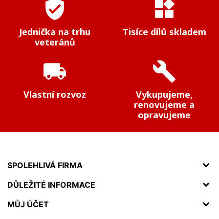
verified_user
widgets
Jednička na trhu
Tisíce dílů skladem
veteránů
local_shipping
build
Vlastní rozvoz
Vykupujeme,
renovujeme a
opravujeme
SPOLEHLIVÁ FIRMA
DŮLEŽITÉ INFORMACE
MŮJ ÚČET