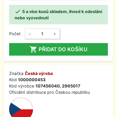

5 a více kusů skladem, ihned k odeslání
nebo vyzvednutí
Počet
−
+

PŘIDAT DO KOŠÍKU
Značka
Česká výroba
Kód
1000000453
Kód výrobce
107456040, 2965017
Oficiální distribuce pro Českou republiku