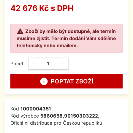
42 676 Kč
s DPH

Zboží by mělo být dostupné, ale termín
musíme zjistit. Termín dodání Vám sdělíme
telefonicky nebo emailem.
Počet
−
+
info
POPTAT ZBOŽÍ
Kód
1000004351
Kód výrobce
5860658,90150303222,
Oficiální distribuce pro Českou republiku