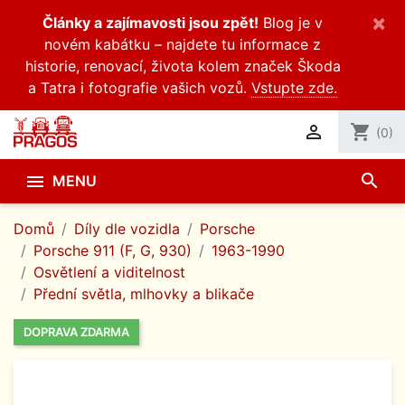
×
Články a zajímavosti jsou zpět!
Blog je v
novém kabátku – najdete tu informace z
historie, renovací, života kolem značek Škoda
a Tatra i fotografie vašich vozů.
Vstupte zde.

shopping_cart
(0)
search

MENU
Domů
Díly dle vozidla
Porsche
Porsche 911 (F, G, 930)
1963-1990
Osvětlení a viditelnost
Přední světla, mlhovky a blikače
DOPRAVA ZDARMA