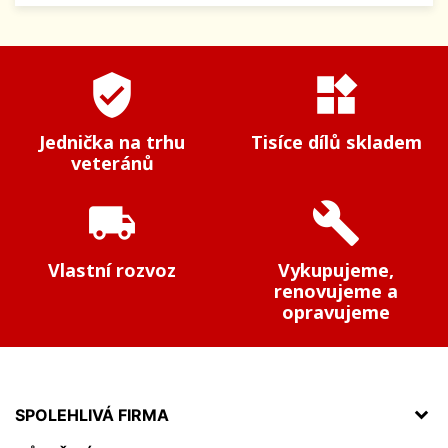
verified_user
widgets
Jednička na trhu
Tisíce dílů skladem
veteránů
local_shipping
build
Vlastní rozvoz
Vykupujeme,
renovujeme a
opravujeme
SPOLEHLIVÁ FIRMA