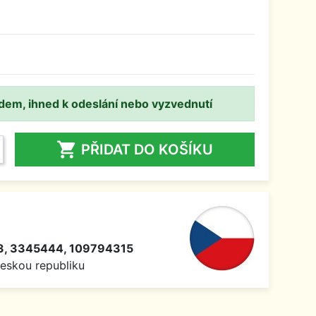
adem, ihned k odeslání nebo vyzvednutí

PŘIDAT DO KOŠÍKU
, 3345444, 109794315
Českou republiku