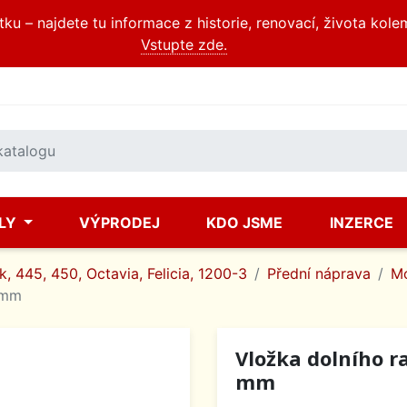
u – najdete tu informace z historie, renovací, života kole
Vstupte zde.
ÍLY
VÝPRODEJ
KDO JSME
INZERCE
, 445, 450, Octavia, Felicia, 1200-3
Přední náprava
Mo
 mm
Vložka dolního 
mm