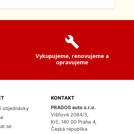
build
Vykupujeme, renovujeme a
opravujeme
ET
KONTAKT
PRAGOS auto s.r.o.
í objednávky
Višňová 2084/3,
se
Krč, 140 00 Praha 4,
at se
Česká republika