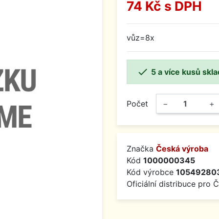
74 Kč
s DPH
vůz=8x

5 a více kusů skl
Počet
−
+
Značka
Česká výroba
Kód
1000000345
Kód výrobce
105492803
Oficiální distribuce pro 