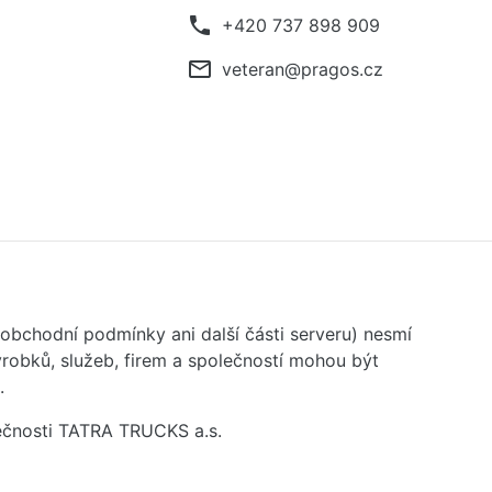
phone
+420 737 898 909
mail_outline
veteran@pragos.cz
 obchodní podmínky ani další části serveru) nesmí
robků, služeb, firem a společností mohou být
.
ečnosti TATRA TRUCKS a.s.