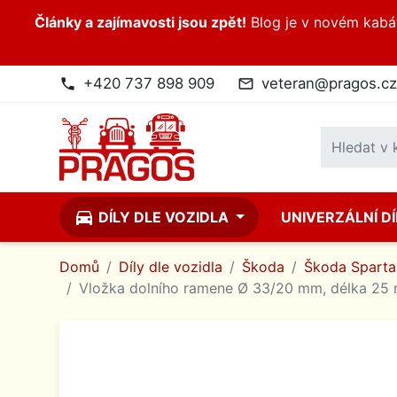
Články a zajímavosti jsou zpět!
Blog je v novém kabátk
+420 737 898 909
veteran@pragos.cz
phone
mail_outline
directions_car
DÍLY DLE VOZIDLA
UNIVERZÁLNÍ D
Domů
Díly dle vozidla
Škoda
Škoda Spartak
Vložka dolního ramene Ø 33/20 mm, délka 25