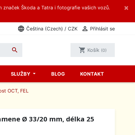
×
m značek Škoda a Tatra i fotografie vašich vozů.
language

Čeština (Czech) / CZK
Přihlásit se

shopping_cart
Košík
(0)
SLUŽBY
BLOG
KONTAKT
st OCT, FEL
ramene Ø 33/20 mm, délka 25