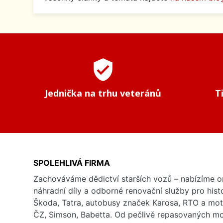
verified_user
Jednička na trhu veteránů
T
SPOLEHLIVÁ FIRMA
Zachováváme dědictví starších vozů – nabízíme or
náhradní díly a odborné renovační služby pro his
Škoda, Tatra, autobusy značek Karosa, RTO a mo
ČZ, Simson, Babetta. Od pečlivě repasovaných m