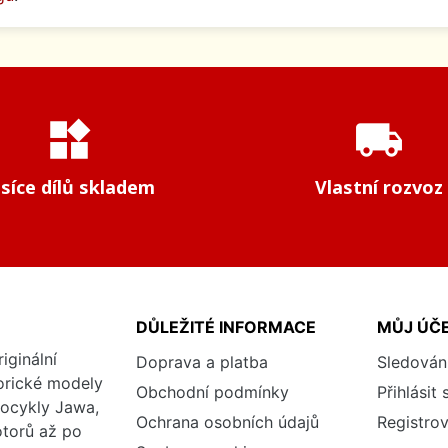
widgets
local_shipping
isíce dílů skladem
Vlastní rozvoz
DŮLEŽITÉ INFORMACE
MŮJ ÚČ
iginální
Doprava a platba
Sledován
torické modely
Obchodní podmínky
Přihlásit 
tocykly Jawa,
Ochrana osobních údajů
Registrov
otorů až po