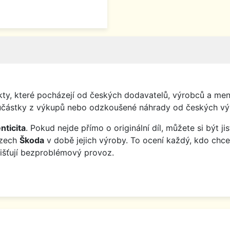
y, které pocházejí od českých dodavatelů, výrobců a menš
o součástky z výkupů nebo odzkoušené náhrady od českých vý
nticita
. Pokud nejde přímo o originální díl, můžete si být j
ozech
Škoda
v době jejich výroby. To ocení každý, kdo chce
jišťují bezproblémový provoz.