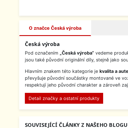
O značce Česká výroba
Česká výroba
Pod označením
„Česká výroba“
vedeme produkt
jsou také původní originální díly, stejně jak
Hlavním znakem této kategorie je
kvalita a aute
převyšuje původní součástky montované ve v
respektují jeho původní charakter a zároveň za
Detail značky a ostatní produkty
SOUVISEJÍCÍ ČLÁNKY Z NAŠEHO BLOGU