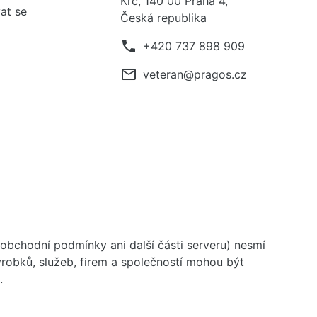
Krč, 140 00 Praha 4,
at se
Česká republika
phone
+420 737 898 909
mail_outline
veteran@pragos.cz
 obchodní podmínky ani další části serveru) nesmí
robků, služeb, firem a společností mohou být
.