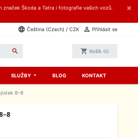
×
m značek Škoda a Tatra i fotografie vašich vozů.
language

Čeština (Czech) / CZK
Přihlásit se

shopping_cart
Košík
(0)
SLUŽBY
BLOG
KONTAKT
jistek 8–8
 8–8