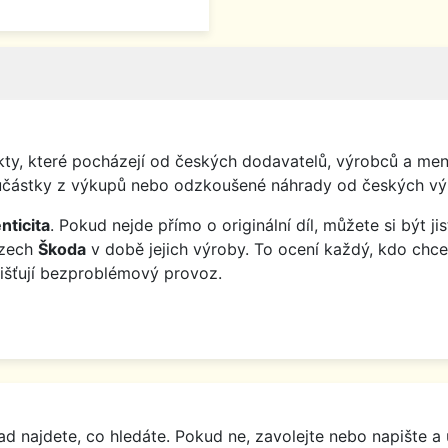
y, které pocházejí od českých dodavatelů, výrobců a menš
o součástky z výkupů nebo odzkoušené náhrady od českých vý
nticita
. Pokud nejde přímo o originální díl, můžete si být j
ozech
Škoda
v době jejich výroby. To ocení každý, kdo chce
jišťují bezproblémový provoz.
d najdete, co hledáte. Pokud ne, zavolejte nebo napište a 