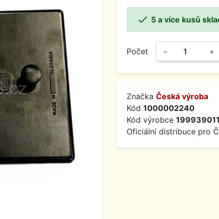

5 a více kusů skl
Počet
−
+
Značka
Česká výroba
Kód
1000002240
Kód výrobce
19993901
Oficiální distribuce pro 