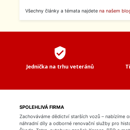
Všechny články a témata najdete
na našem blo
verified_user
Jednička na trhu veteránů
T
SPOLEHLIVÁ FIRMA
Zachováváme dědictví starších vozů – nabízíme or
náhradní díly a odborné renovační služby pro his