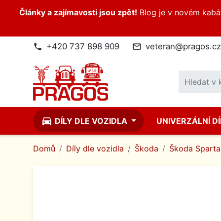
Články a zajímavosti jsou zpět!
Blog je v novém kabátk
+420 737 898 909
veteran@pragos.cz
phone
mail_outline
directions_car
DÍLY DLE VOZIDLA
UNIVERZÁLNÍ D
Domů
Díly dle vozidla
Škoda
Škoda Spartak