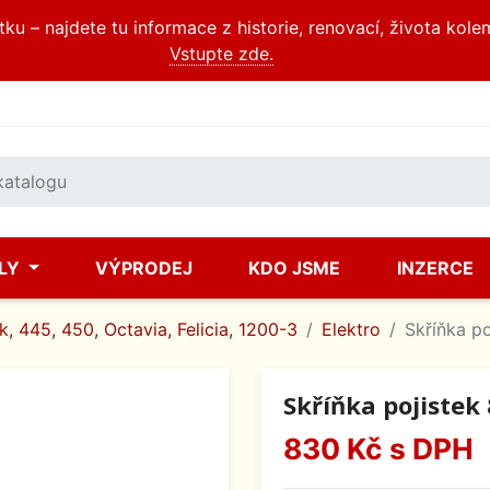
u – najdete tu informace z historie, renovací, života kole
Vstupte zde.
ÍLY
VÝPRODEJ
KDO JSME
INZERCE
, 445, 450, Octavia, Felicia, 1200-3
Elektro
Skříňka po
Skříňka pojistek
830 Kč
s DPH