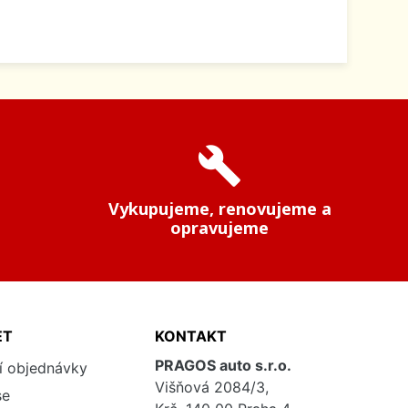
build
Vykupujeme, renovujeme a
opravujeme
ET
KONTAKT
PRAGOS auto s.r.o.
í objednávky
Višňová 2084/3,
se