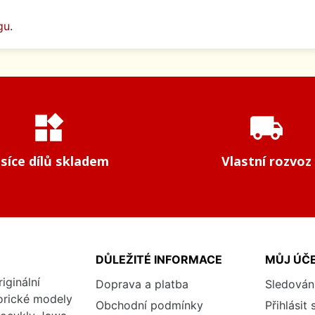
gu
.
widgets
local_shipping
isíce dílů skladem
Vlastní rozvoz
DŮLEŽITÉ INFORMACE
MŮJ ÚČ
iginální
Doprava a platba
Sledován
torické modely
Obchodní podmínky
Přihlásit 