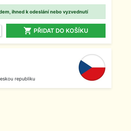
adem, ihned k odeslání nebo vyzvednutí

PŘIDAT DO KOŠÍKU
1
Českou republiku