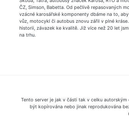
Škoda, Tatra, autobusy značek Karosa, RTO a mo
ČZ, Simson, Babetta. Od pečlivě repasovaných m
vzácné karosářské komponenty dbáme na to, aby 
vůz, motocykl či autobus znovu zářil v plné kráse
historii, závazek ke kvalitě. Již více než 20 let js
na trhu.
Tento server je jak v části tak v celku autorský
být kopírována nebo jinak reprodukována bez