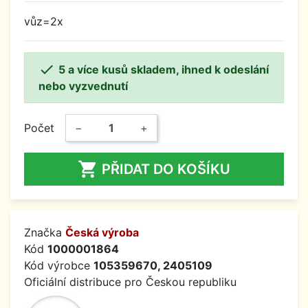
vůz=2x

5 a více kusů skladem, ihned k odeslání
nebo vyzvednutí
Počet
−
+

PŘIDAT DO KOŠÍKU
Značka
Česká výroba
Kód
1000001864
Kód výrobce
105359670, 2405109
Oficiální distribuce pro Českou republiku