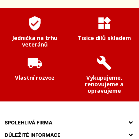
verified_user
widgets
Jednička na trhu
Tisíce dílů skladem
veteránů
local_shipping
build
Vlastní rozvoz
Vykupujeme,
renovujeme a
opravujeme
SPOLEHLIVÁ FIRMA
DŮLEŽITÉ INFORMACE