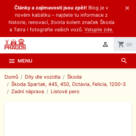
×
Články a zajímavosti jsou zpět!
Blog je v
novém kabátku – najdete tu informace z
historie, renovací, života kolem značek Škoda
a Tatra i fotografie vašich vozů.
Vstupte zde.

shopping_cart
(0)
search

MENU
Domů
Díly dle vozidla
Škoda
Škoda Spartak, 445, 450, Octavia, Felicia, 1200-3
Zadní náprava
Listové pero