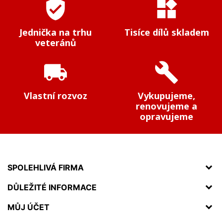
verified_user
widgets
Jednička na trhu
Tisíce dílů skladem
veteránů
local_shipping
build
Vlastní rozvoz
Vykupujeme,
renovujeme a
opravujeme
SPOLEHLIVÁ FIRMA
DŮLEŽITÉ INFORMACE
MŮJ ÚČET