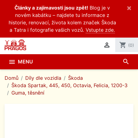
×
Články a zajímavosti jsou zpět!
Blog je v
novém kabátku – najdete tu informace z
historie, renovací, života kolem značek Škoda
a Tatra i fotografie vašich vozů.
Vstupte zde.

shopping_cart
(0)
search

MENU
Domů
Díly dle vozidla
Škoda
Škoda Spartak, 445, 450, Octavia, Felicia, 1200-3
Guma, těsnění