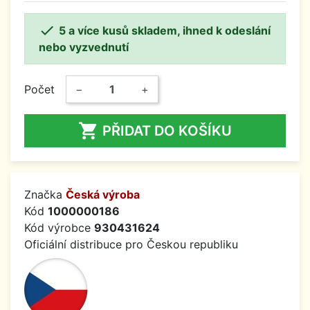

5 a více kusů skladem, ihned k odeslání
nebo vyzvednutí
Počet
−
+

PŘIDAT DO KOŠÍKU
Značka
Česká výroba
Kód
1000000186
Kód výrobce
930431624
Oficiální distribuce pro Českou republiku