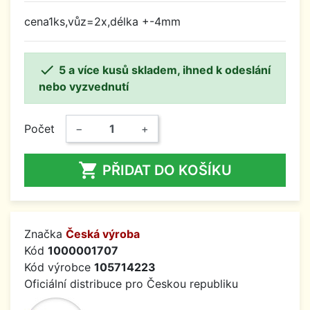
cena1ks,vůz=2x,délka +-4mm

5 a více kusů skladem, ihned k odeslání
nebo vyzvednutí
Počet
−
+

PŘIDAT DO KOŠÍKU
Značka
Česká výroba
Kód
1000001707
Kód výrobce
105714223
Oficiální distribuce pro Českou republiku