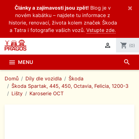
×
Články a zajímavosti jsou zpět!
Blog je v
novém kabátku – najdete tu informace z
historie, renovací, života kolem značek Škoda
a Tatra i fotografie vašich vozů.
Vstupte zde.

shopping_cart
(0)
search

MENU
Domů
Díly dle vozidla
Škoda
Škoda Spartak, 445, 450, Octavia, Felicia, 1200-3
Lišty
Karoserie OCT