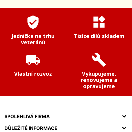
verified_user
widgets
Jednička na trhu
Tisíce dílů skladem
veteránů
local_shipping
build
Vlastní rozvoz
Vykupujeme,
renovujeme a
opravujeme
SPOLEHLIVÁ FIRMA
DŮLEŽITÉ INFORMACE