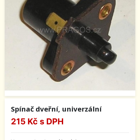
Spínač dveřní, univerzální
215 Kč
s DPH