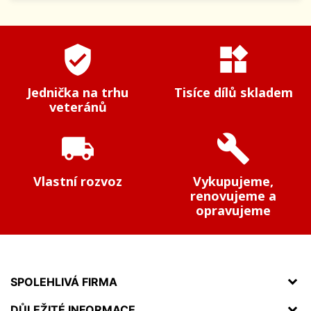
verified_user
widgets
Jednička na trhu
Tisíce dílů skladem
veteránů
local_shipping
build
Vlastní rozvoz
Vykupujeme,
renovujeme a
opravujeme
SPOLEHLIVÁ FIRMA
DŮLEŽITÉ INFORMACE