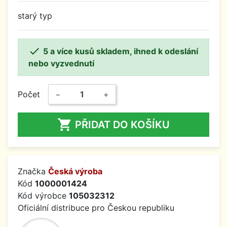
starý typ

5 a více kusů skladem, ihned k odeslání
nebo vyzvednutí
Počet
−
+

PŘIDAT DO KOŠÍKU
Značka
Česká výroba
Kód
1000001424
Kód výrobce
105032312
Oficiální distribuce pro Českou republiku