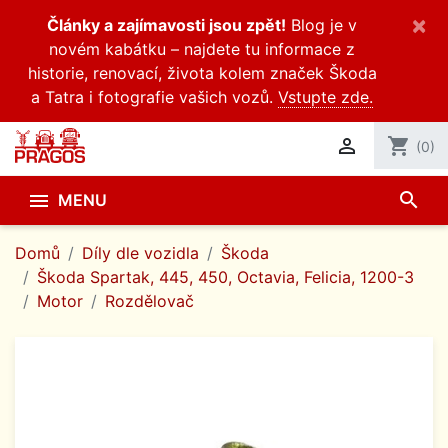
×
Články a zajímavosti jsou zpět!
Blog je v
novém kabátku – najdete tu informace z
historie, renovací, života kolem značek Škoda
a Tatra i fotografie vašich vozů.
Vstupte zde.

shopping_cart
(0)
search

MENU
Domů
Díly dle vozidla
Škoda
Škoda Spartak, 445, 450, Octavia, Felicia, 1200-3
Motor
Rozdělovač