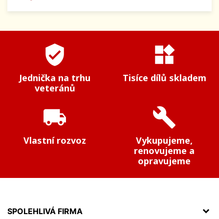
verified_user
widgets
Jednička na trhu
Tisíce dílů skladem
veteránů
local_shipping
build
Vlastní rozvoz
Vykupujeme,
renovujeme a
opravujeme
SPOLEHLIVÁ FIRMA