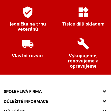
verified_user
widgets
Jednička na trhu
Tisíce dílů skladem
veteránů
local_shipping
build
Vlastní rozvoz
Vykupujeme,
renovujeme a
opravujeme
SPOLEHLIVÁ FIRMA
DŮLEŽITÉ INFORMACE