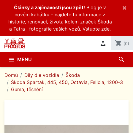
×
Články a zajímavosti jsou zpět!
Blog je v
novém kabátku – najdete tu informace z
historie, renovací, života kolem značek Škoda
a Tatra i fotografie vašich vozů.
Vstupte zde.

shopping_cart
(0)
search

MENU
Domů
Díly dle vozidla
Škoda
Škoda Spartak, 445, 450, Octavia, Felicia, 1200-3
Guma, těsnění