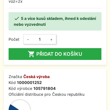
vůz=2x

5 a více kusů skladem, ihned k odeslání
nebo vyzvednutí
Počet
−
+

PŘIDAT DO KOŠÍKU
Značka
Česká výroba
Kód
1000001252
Kód výrobce
105791804
Oficiální distribuce pro Českou republiku