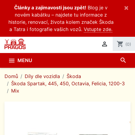
×
Články a zajímavosti jsou zpět!
Blog je v
novém kabátku – najdete tu informace z
historie, renovací, života kolem značek Škoda
a Tatra i fotografie vašich vozů.
Vstupte zde.

shopping_cart
(0)
search

MENU
Domů
Díly dle vozidla
Škoda
Škoda Spartak, 445, 450, Octavia, Felicia, 1200-3
Mix