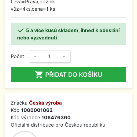
Levá=Pravá,pozink
vůz=4ks,cena=1 ks

5 a více kusů skladem, ihned k odeslání
nebo vyzvednutí
Počet
−
+

PŘIDAT DO KOŠÍKU
Značka
Česká výroba
Kód
1000001062
Kód výrobce
106476360
Oficiální distribuce pro Českou republiku