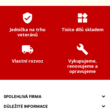
verified_user
widgets
Jednička na trhu
Tisíce dílů skladem
veteránů
local_shipping
build
Vlastní rozvoz
Vykupujeme,
renovujeme a
opravujeme
SPOLEHLIVÁ FIRMA
DŮLEŽITÉ INFORMACE