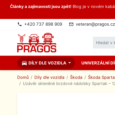
Články a zajímavosti jsou zpět!
Blog je v novém kabátk
+420 737 898 909
veteran@pragos.cz
phone
mail_outline
directions_car
DÍLY DLE VOZIDLA
UNIVERZÁLNÍ D
Domů
Díly dle vozidla
Škoda
Škoda Spartak
Uzávěr skleněné brzdové nádobky Spartak – 1