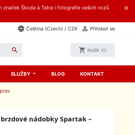
×
m značek Škoda a Tatra i fotografie vašich vozů.
language

Čeština (Czech) / CZK
Přihlásit se

shopping_cart
Košík
(0)
SLUŽBY
BLOG
KONTAKT
áprav
 brzdové nádobky Spartak –