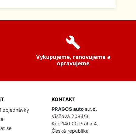
build
Vykupujeme, renovujeme a
opravujeme
ET
KONTAKT
PRAGOS auto s.r.o.
í objednávky
Višňová 2084/3,
se
Krč, 140 00 Praha 4,
at se
Česká republika