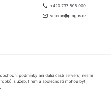
phone
+420 737 898 909
mail_outline
veteran@pragos.cz
 obchodní podmínky ani další části serveru) nesmí
robků, služeb, firem a společností mohou být
.