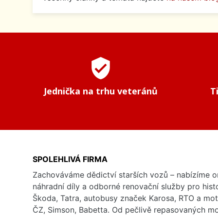
verified_user
Jednička na trhu veteránů
T
SPOLEHLIVÁ FIRMA
Zachováváme dědictví starších vozů – nabízíme or
náhradní díly a odborné renovační služby pro his
Škoda, Tatra, autobusy značek Karosa, RTO a mo
ČZ, Simson, Babetta. Od pečlivě repasovaných m