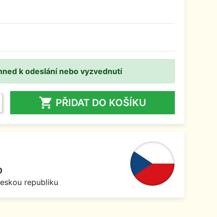
hned k odeslání nebo vyzvednutí

PŘIDAT DO KOŠÍKU
0
Českou republiku