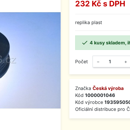
232 Kč
s DPH
replika plast

4 kusy skladem, i
Počet
−
+
Značka
Česká výroba
Kód
1000001046
Kód výrobce
19359505
Oficiální distribuce pro 