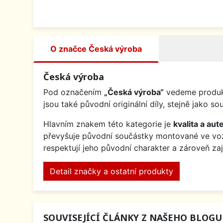
O značce Česká výroba
Česká výroba
Pod označením
„Česká výroba“
vedeme produkt
jsou také původní originální díly, stejně jak
Hlavním znakem této kategorie je
kvalita a aute
převyšuje původní součástky montované ve v
respektují jeho původní charakter a zároveň za
Detail značky a ostatní produkty
SOUVISEJÍCÍ ČLÁNKY Z NAŠEHO BLOGU