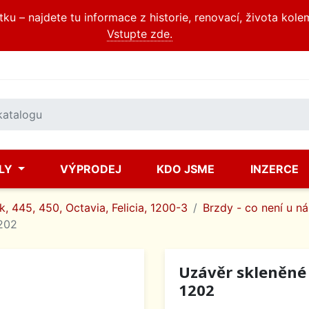
u – najdete tu informace z historie, renovací, života kole
Vstupte zde.
ÍLY
VÝPRODEJ
KDO JSME
INZERCE
, 445, 450, Octavia, Felicia, 1200-3
Brzdy - co není u n
202
Uzávěr skleněné
1202