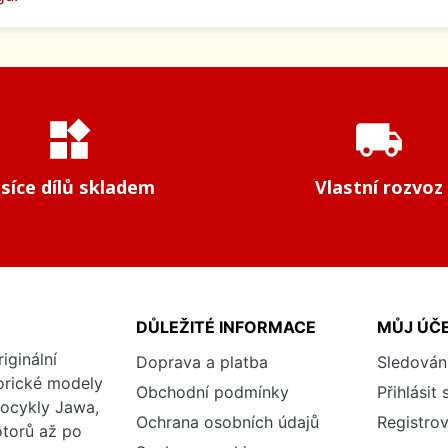
widgets
local_shipping
isíce dílů skladem
Vlastní rozvoz
DŮLEŽITÉ INFORMACE
MŮJ ÚČ
iginální
Doprava a platba
Sledován
torické modely
Obchodní podmínky
Přihlásit 
tocykly Jawa,
Ochrana osobních údajů
Registrov
otorů až po