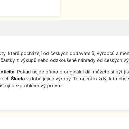
y, které pocházejí od českých dodavatelů, výrobců a menš
o součástky z výkupů nebo odzkoušené náhrady od českých vý
nticita
. Pokud nejde přímo o originální díl, můžete si být j
ozech
Škoda
v době jejich výroby. To ocení každý, kdo chce
jišťují bezproblémový provoz.