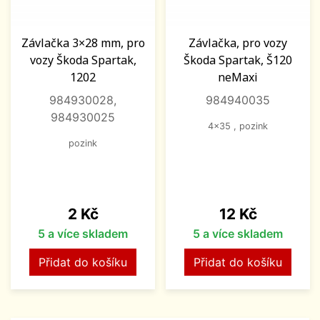
Závlačka 3×28 mm, pro
Závlačka, pro vozy
vozy Škoda Spartak,
Škoda Spartak, Š120
1202
neMaxi
984930028,
984940035
984930025
4x35 , pozink
pozink
Cena
Cena
2 Kč
12 Kč
5 a více skladem
5 a více skladem
Přidat do košíku
Přidat do košíku