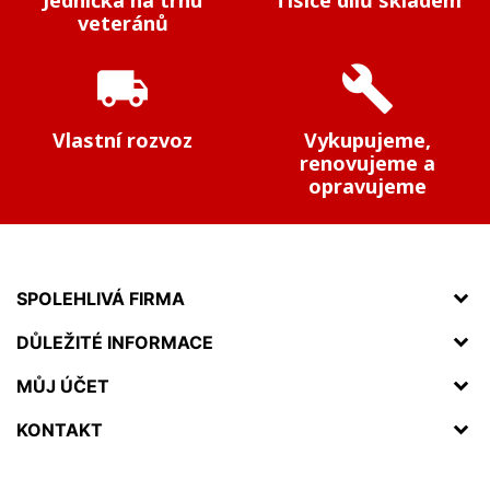
Jednička na trhu
Tisíce dílů skladem
veteránů
local_shipping
build
Vlastní rozvoz
Vykupujeme,
renovujeme a
opravujeme
SPOLEHLIVÁ FIRMA
DŮLEŽITÉ INFORMACE
MŮJ ÚČET
KONTAKT