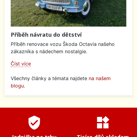
Příběh návratu do dětství
Příběh renovace vozu Škoda Octavia našeho
zákazníka s nádechem nostalgie.
Číst více
Všechny články a témata najdete
na našem
blogu
.
verified_user
widgets