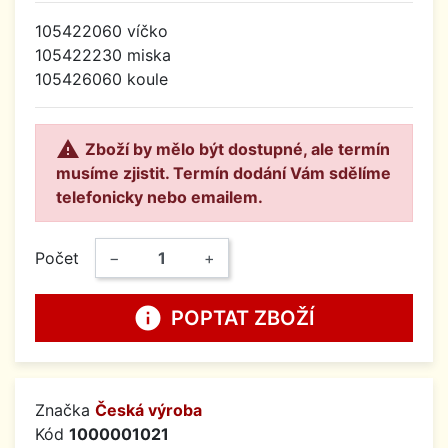
105422060 víčko
105422230 miska
105426060 koule

Zboží by mělo být dostupné, ale termín
musíme zjistit. Termín dodání Vám sdělíme
telefonicky nebo emailem.
Počet
−
+
info
POPTAT ZBOŽÍ
Značka
Česká výroba
Kód
1000001021