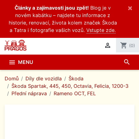
×
Články a zajímavosti jsou zpět!
Blog je v
novém kabátku – najdete tu informace z
historie, renovací, života kolem značek Škoda
a Tatra i fotografie vašich vozů.
Vstupte zde.

shopping_cart
(0)
search

MENU
Domů
Díly dle vozidla
Škoda
Škoda Spartak, 445, 450, Octavia, Felicia, 1200-3
Přední náprava
Rameno OCT, FEL