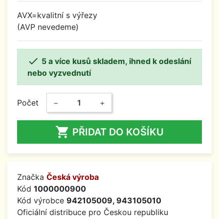
AVX=kvalitní s výřezy
(AVP nevedeme)

5 a více kusů skladem, ihned k odeslání
nebo vyzvednutí
Počet
−
+

PŘIDAT DO KOŠÍKU
Značka
Česká výroba
Kód
1000000900
Kód výrobce
942105009, 943105010
Oficiální distribuce pro Českou republiku