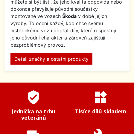
můžete si být jisti, že jeho kvalita odpovídá nebo
dokonce převyšuje původní součástky
montované ve vozech
Škoda
v době jejich
výroby. To ocení každý, kdo chce svému
historickému vozu dopřát díly, které respektují
jeho původní charakter a zároveň zajišťují
bezproblémový provoz.
Detail značky a ostatní produkty
verified_user
widgets
Jednička na trhu
Tisíce dílů skladem
veteránů