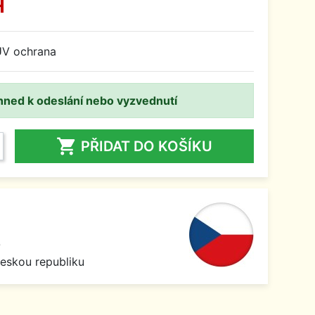
H
,UV ochrana
hned k odeslání nebo vyzvednutí

PŘIDAT DO KOŠÍKU
0
Českou republiku