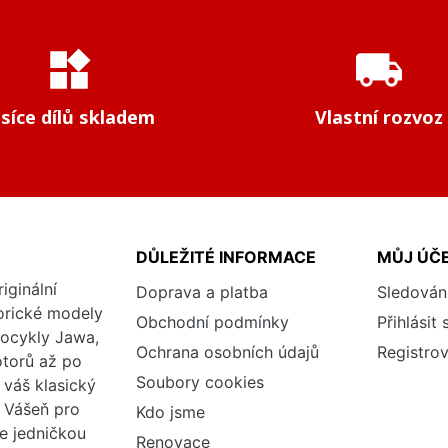
widgets
local_shipping
isíce dílů skladem
Vlastní rozvoz
DŮLEŽITÉ INFORMACE
MŮJ ÚČ
iginální
Doprava a platba
Sledován
torické modely
Obchodní podmínky
Přihlásit 
tocykly Jawa,
Ochrana osobních údajů
Registrov
otorů až po
Soubory cookies
váš klasický
. Vášeň pro
Kdo jsme
me jedničkou
Renovace