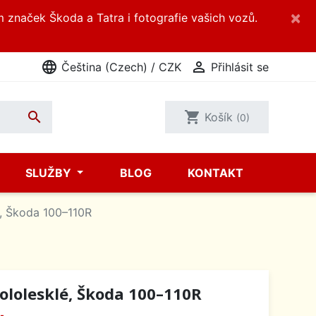
×
m značek Škoda a Tatra i fotografie vašich vozů.
language

Čeština (Czech) / CZK
Přihlásit se

shopping_cart
Košík
(0)
SLUŽBY
BLOG
KONTAKT
é, Škoda 100–110R
pololesklé, Škoda 100–110R