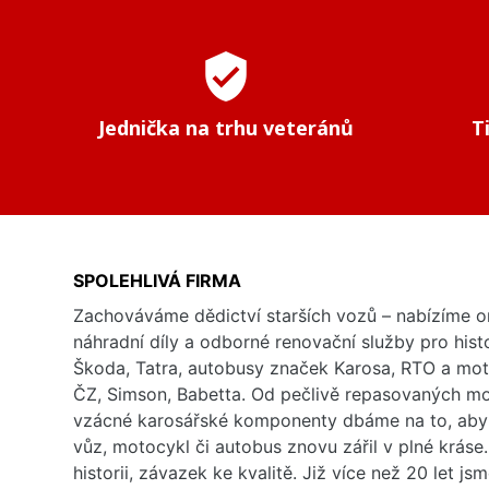
verified_user
Jednička na trhu veteránů
T
SPOLEHLIVÁ FIRMA
Zachováváme dědictví starších vozů – nabízíme or
náhradní díly a odborné renovační služby pro his
Škoda, Tatra, autobusy značek Karosa, RTO a mo
ČZ, Simson, Babetta. Od pečlivě repasovaných m
vzácné karosářské komponenty dbáme na to, aby 
vůz, motocykl či autobus znovu zářil v plné kráse
historii, závazek ke kvalitě. Již více než 20 let js