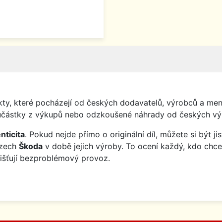
y, které pocházejí od českých dodavatelů, výrobců a menš
o součástky z výkupů nebo odzkoušené náhrady od českých vý
nticita
. Pokud nejde přímo o originální díl, můžete si být j
ozech
Škoda
v době jejich výroby. To ocení každý, kdo chce
jišťují bezproblémový provoz.