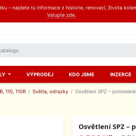
u – najdete tu informace z historie, renovací, života kole
Vstupte zde.
ÍLY
VÝPRODEJ
KDO JSME
INZERCE
, 110, 110R
Světla, odrazky
Osvětlení SPZ – pololeskl
Osvětlení SPZ – 