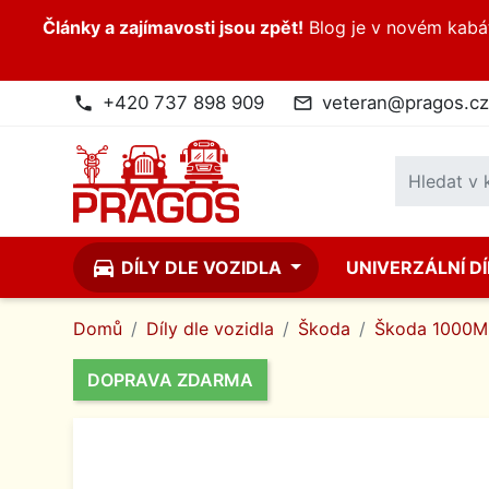
Články a zajímavosti jsou zpět!
Blog je v novém kabátk
+420 737 898 909
veteran@pragos.cz
phone
mail_outline
directions_car
DÍLY DLE VOZIDLA
UNIVERZÁLNÍ D
Domů
Díly dle vozidla
Škoda
Škoda 1000MB
DOPRAVA ZDARMA