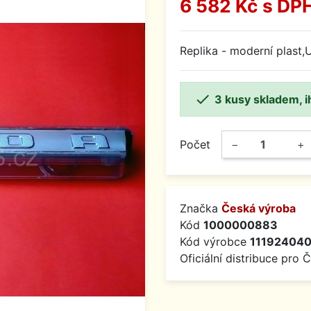
6 582 Kč
s DP
Replika - moderní plast

3 kusy skladem, i
Počet
−
+
Značka
Česká výroba
Kód
1000000883
Kód výrobce
11192404
Oficiální distribuce pro 