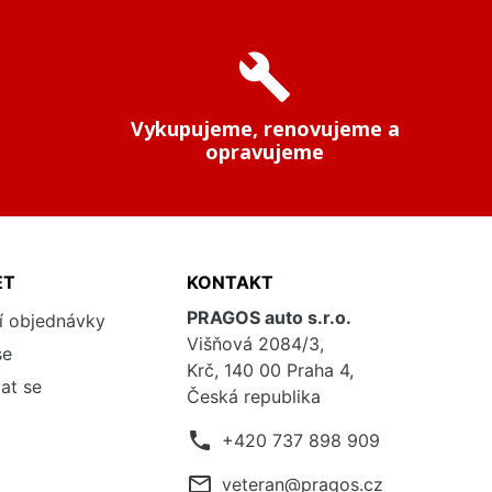
build
Vykupujeme, renovujeme a
opravujeme
ET
KONTAKT
PRAGOS auto s.r.o.
í objednávky
Višňová 2084/3,
se
Krč, 140 00 Praha 4,
at se
Česká republika
phone
+420 737 898 909
mail_outline
veteran@pragos.cz