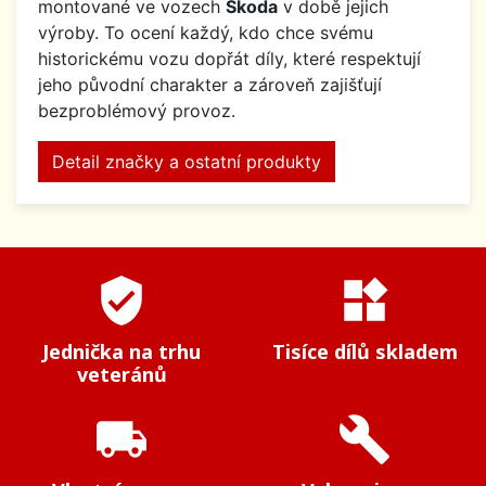
montované ve vozech
Škoda
v době jejich
výroby. To ocení každý, kdo chce svému
historickému vozu dopřát díly, které respektují
jeho původní charakter a zároveň zajišťují
bezproblémový provoz.
Detail značky a ostatní produkty
verified_user
widgets
Jednička na trhu
Tisíce dílů skladem
veteránů
local_shipping
build