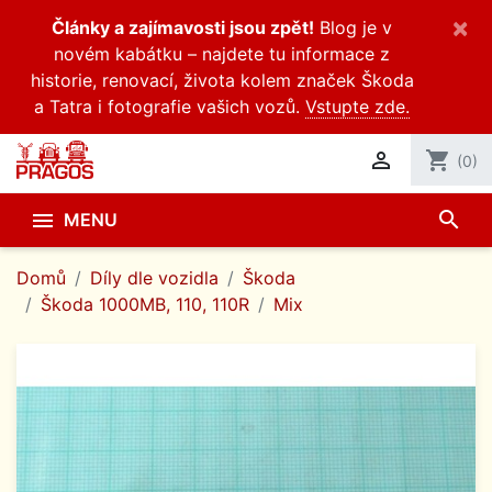
×
Články a zajímavosti jsou zpět!
Blog je v
novém kabátku – najdete tu informace z
historie, renovací, života kolem značek Škoda
a Tatra i fotografie vašich vozů.
Vstupte zde.

shopping_cart
(0)
search

MENU
Domů
Díly dle vozidla
Škoda
Škoda 1000MB, 110, 110R
Mix