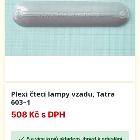
Plexi čtecí lampy vzadu, Tatra
603–1
508 Kč
s DPH

5 a více kusů skladem, ihned k odeslání