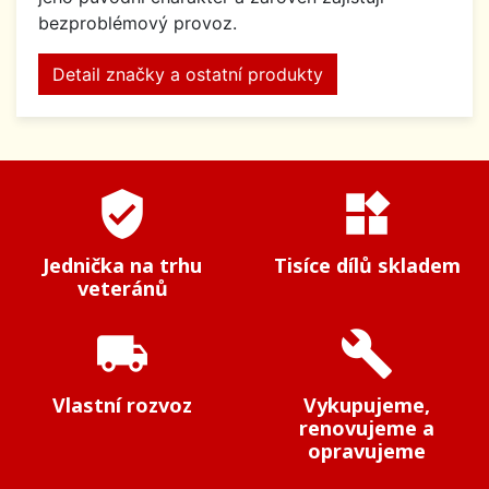
bezproblémový provoz.
Detail značky a ostatní produkty
verified_user
widgets
Jednička na trhu
Tisíce dílů skladem
veteránů
local_shipping
build
Vlastní rozvoz
Vykupujeme,
renovujeme a
opravujeme