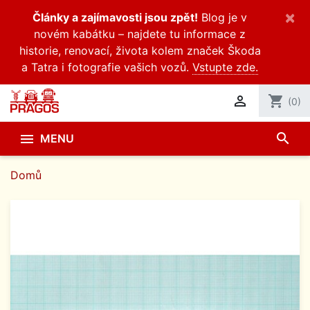
×
Články a zajímavosti jsou zpět!
Blog je v
novém kabátku – najdete tu informace z
historie, renovací, života kolem značek Škoda
a Tatra i fotografie vašich vozů.
Vstupte zde.

shopping_cart
(0)
search

MENU
Domů