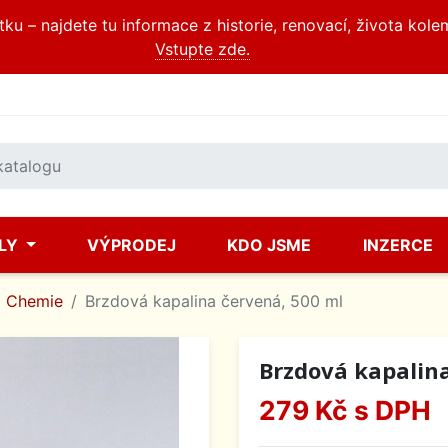
u – najdete tu informace z historie, renovací, života kole
Vstupte zde.
ÍLY
VÝPRODEJ
KDO JSME
INZERCE
Chemie
Brzdová kapalina červená, 500 ml
Brzdová kapalina
279 Kč
s DPH