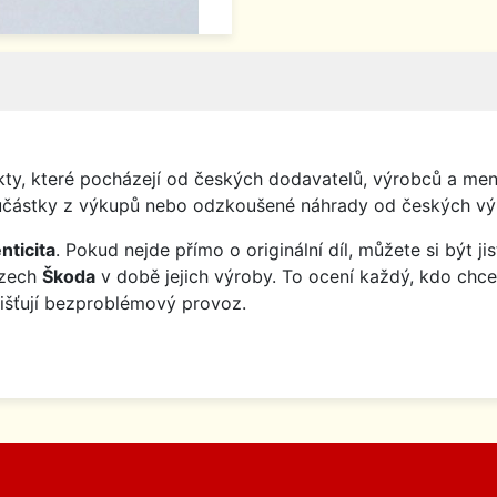
y, které pocházejí od českých dodavatelů, výrobců a menš
o součástky z výkupů nebo odzkoušené náhrady od českých vý
nticita
. Pokud nejde přímo o originální díl, můžete si být j
ozech
Škoda
v době jejich výroby. To ocení každý, kdo chce
jišťují bezproblémový provoz.