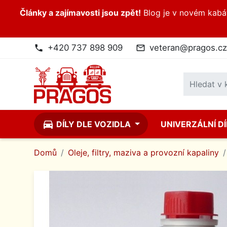
Články a zajímavosti jsou zpět!
Blog je v novém kabátk
+420 737 898 909
veteran@pragos.cz
phone
mail_outline
directions_car
DÍLY DLE VOZIDLA
UNIVERZÁLNÍ D
Domů
Oleje, filtry, maziva a provozní kapaliny