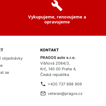
build
Vykupujeme, renovujeme a
opravujeme
ET
KONTAKT
PRAGOS auto s.r.o.
í objednávky
Višňová 2084/3,
se
Krč, 140 00 Praha 4,
at se
Česká republika
phone
+420 737 898 909
mail_outline
veteran@pragos.cz