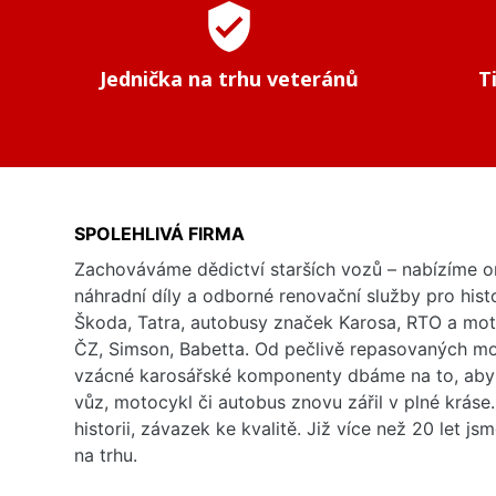
verified_user
Jednička na trhu veteránů
T
SPOLEHLIVÁ FIRMA
Zachováváme dědictví starších vozů – nabízíme or
náhradní díly a odborné renovační služby pro his
Škoda, Tatra, autobusy značek Karosa, RTO a mo
ČZ, Simson, Babetta. Od pečlivě repasovaných m
vzácné karosářské komponenty dbáme na to, aby 
vůz, motocykl či autobus znovu zářil v plné kráse
historii, závazek ke kvalitě. Již více než 20 let js
na trhu.