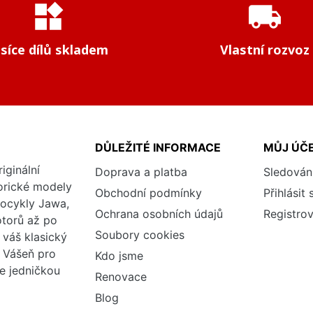
widgets
local_shipping
isíce dílů skladem
Vlastní rozvoz
DŮLEŽITÉ INFORMACE
MŮJ ÚČ
iginální
Doprava a platba
Sledován
torické modely
Obchodní podmínky
Přihlásit 
tocykly Jawa,
Ochrana osobních údajů
Registrov
otorů až po
Soubory cookies
váš klasický
. Vášeň pro
Kdo jsme
me jedničkou
Renovace
Blog