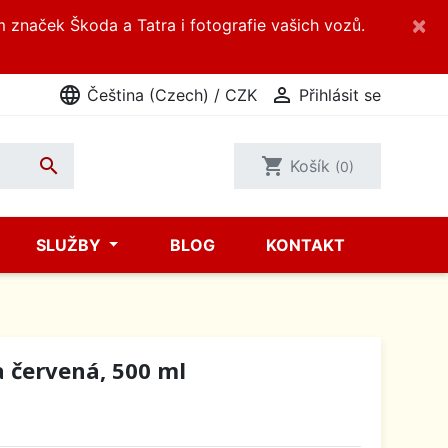
×
m značek Škoda a Tatra i fotografie vašich vozů.
language

Čeština (Czech) / CZK
Přihlásit se

shopping_cart
Košík
(0)
SLUŽBY
BLOG
KONTAKT
 červená, 500 ml