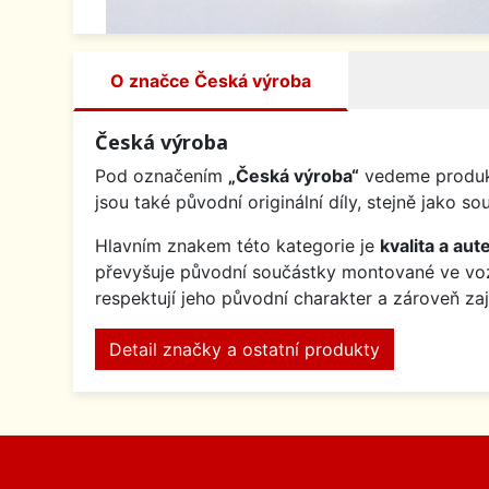
O značce Česká výroba
Česká výroba
Pod označením
„Česká výroba“
vedeme produkt
jsou také původní originální díly, stejně jak
Hlavním znakem této kategorie je
kvalita a aute
převyšuje původní součástky montované ve v
respektují jeho původní charakter a zároveň za
Detail značky a ostatní produkty