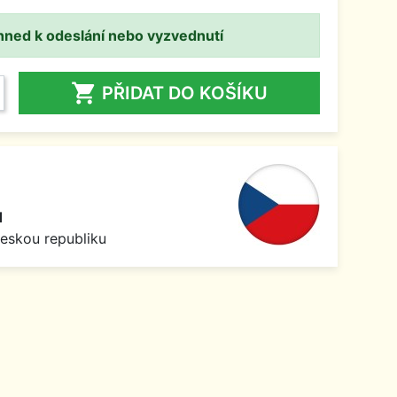
hned k odeslání nebo vyzvednutí

PŘIDAT DO KOŠÍKU
1
Českou republiku