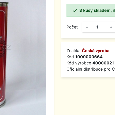

3 kusy skladem, i
Počet
−
+
Značka
Česká výroba
Kód
1000000664
Kód výrobce
40000021
Oficiální distribuce pro 