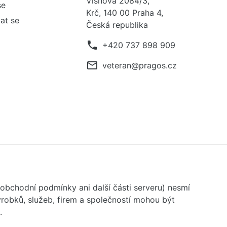
Višňová 2084/3,
se
Krč, 140 00 Praha 4,
at se
Česká republika
phone
+420 737 898 909
mail_outline
veteran@pragos.cz
 obchodní podmínky ani další části serveru) nesmí
robků, služeb, firem a společností mohou být
.