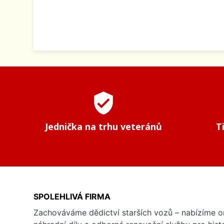
verified_user
Jednička na trhu veteránů
T
SPOLEHLIVÁ FIRMA
Zachováváme dědictví starších vozů – nabízíme or