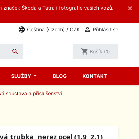
×
m značek Škoda a Tatra i fotografie vašich vozů.
language

Čeština (Czech) / CZK
Přihlásit se

shopping_cart
Košík
(0)
SLUŽBY
BLOG
KONTAKT
á soustava a příslušenství
á trubka, nerez ocel (1.9, 2.1)