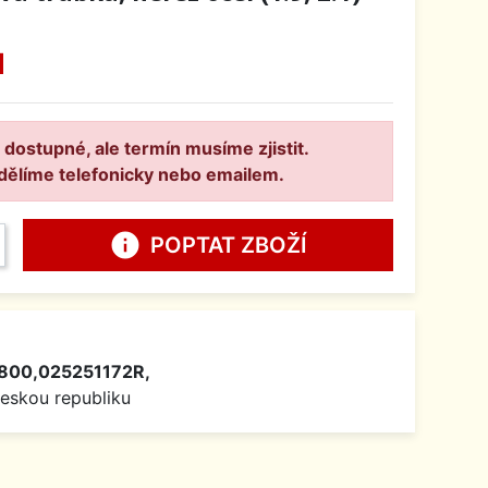
H
 dostupné, ale termín musíme zjistit.
dělíme telefonicky nebo emailem.
info
POPTAT ZBOŽÍ
800,025251172R,
Českou republiku