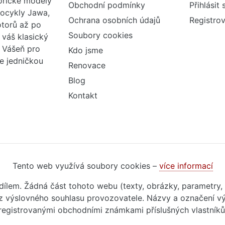
torické modely
Obchodní podmínky
Přihlásit 
tocykly Jawa,
Ochrana osobních údajů
Registrov
otorů až po
Soubory cookies
váš klasický
. Vášeň pro
Kdo jsme
me jedničkou
Renovace
Blog
Kontakt
Tento web využívá soubory cookies –
více informací
m dílem. Žádná část tohoto webu (texty, obrázky, parametry,
 výslovného souhlasu provozovatele. Názvy a označení vý
registrovanými obchodními známkami příslušných vlastníků