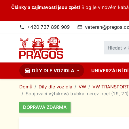
Články a zajímavosti jsou zpět!
Blog je v novém kabátk
+420 737 898 909
veteran@pragos.cz
phone
mail_outline
directions_car
DÍLY DLE VOZIDLA
UNIVERZÁLNÍ D
Domů
Díly dle vozidla
VW
VW TRANSPORT
Spojovací výfuková trubka, nerez ocel (1.9, 2.1)
DOPRAVA ZDARMA