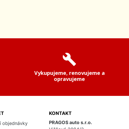
build
Vykupujeme, renovujeme a
opravujeme
ET
KONTAKT
PRAGOS auto s.r.o.
í objednávky