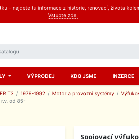
u – najdete tu informace z historie, renovací, života kole
Vstupte zde.
ÍLY
VÝPRODEJ
KDO JSME
INZERCE
ER T3
1979-1992
Motor a provozní systémy
Výfukov
 r.v. od 85-
Spojovací výfukov