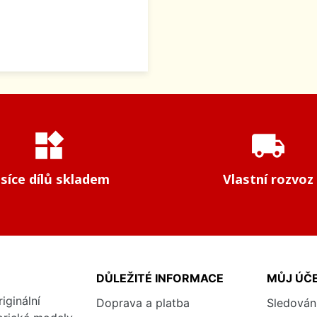
widgets
local_shipping
isíce dílů skladem
Vlastní rozvoz
DŮLEŽITÉ INFORMACE
MŮJ ÚČ
iginální
Doprava a platba
Sledován