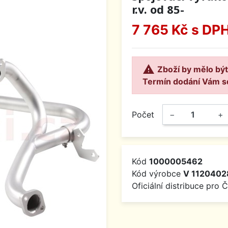
r.v. od 85-
7 765 Kč
s DP

Zboží by mělo být
Termín dodání Vám s
Počet
−
+
Kód
1000005462
Kód výrobce
V 1120402
Oficiální distribuce pro 