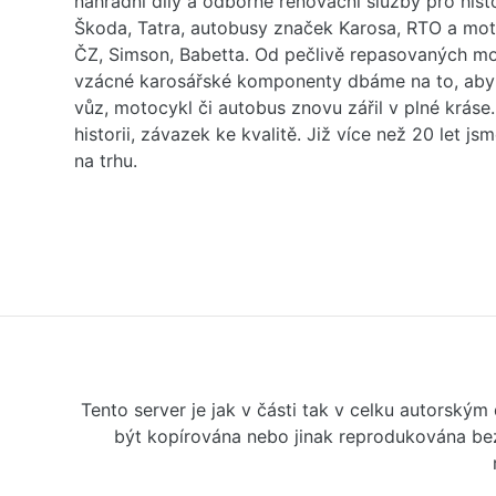
náhradní díly a odborné renovační služby pro his
Škoda, Tatra, autobusy značek Karosa, RTO a mo
ČZ, Simson, Babetta. Od pečlivě repasovaných m
vzácné karosářské komponenty dbáme na to, aby 
vůz, motocykl či autobus znovu zářil v plné kráse
historii, závazek ke kvalitě. Již více než 20 let js
na trhu.
Tento server je jak v části tak v celku autorský
být kopírována nebo jinak reprodukována bez