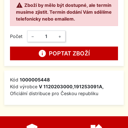

Zboží by mělo být dostupné, ale termín
musíme zjistit. Termín dodání Vám sdělíme
telefonicky nebo emailem.
Počet
−
+
info
POPTAT ZBOŽÍ
Kód
1000005448
Kód výrobce
V 1120203000,191253091A,
Oficiální distribuce pro Českou republiku