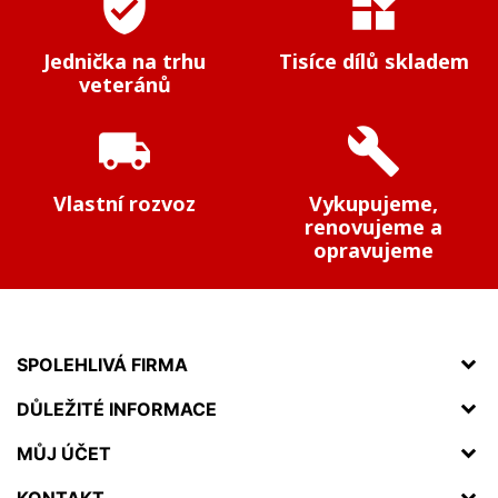
verified_user
widgets
Jednička na trhu
Tisíce dílů skladem
veteránů
local_shipping
build
Vlastní rozvoz
Vykupujeme,
renovujeme a
opravujeme
SPOLEHLIVÁ FIRMA
DŮLEŽITÉ INFORMACE
MŮJ ÚČET