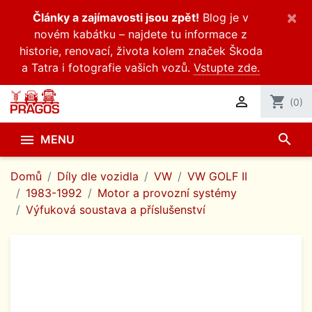
×
Články a zajímavosti jsou zpět!
Blog je v
novém kabátku – najdete tu informace z
historie, renovací, života kolem značek Škoda
a Tatra i fotografie vašich vozů.
Vstupte zde.

shopping_cart
(0)
search

MENU
Domů
Díly dle vozidla
VW
VW GOLF II
1983-1992
Motor a provozní systémy
Výfuková soustava a příslušenství