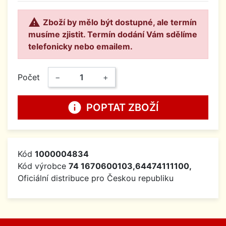

Zboží by mělo být dostupné, ale termín
musíme zjistit. Termín dodání Vám sdělíme
telefonicky nebo emailem.
Počet
−
+
info
POPTAT ZBOŽÍ
Kód
1000004834
Kód výrobce
74 1670600103,64474111100,
Oficiální distribuce pro Českou republiku