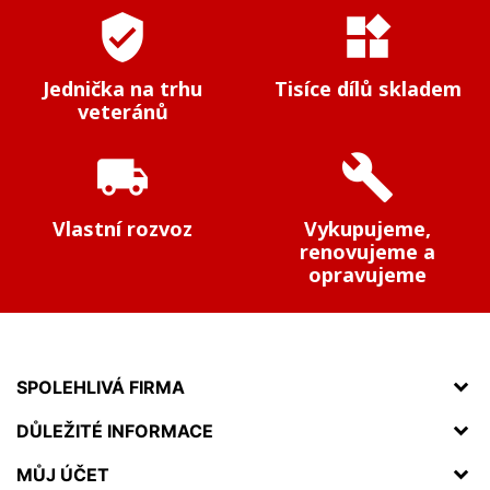
verified_user
widgets
Jednička na trhu
Tisíce dílů skladem
veteránů
local_shipping
build
Vlastní rozvoz
Vykupujeme,
renovujeme a
opravujeme
SPOLEHLIVÁ FIRMA
DŮLEŽITÉ INFORMACE
MŮJ ÚČET