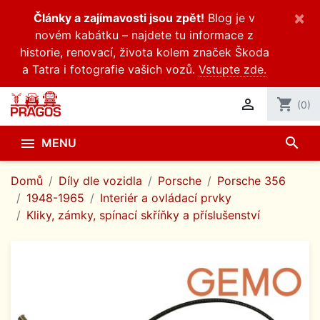
×
Články a zajímavosti jsou zpět!
Blog je v
novém kabátku – najdete tu informace z
historie, renovací, života kolem značek Škoda
a Tatra i fotografie vašich vozů.
Vstupte zde.

shopping_cart
(0)
search

MENU
Domů
Díly dle vozidla
Porsche
Porsche 356
1948-1965
Interiér a ovládací prvky
Kliky, zámky, spínací skříňky a příslušenství