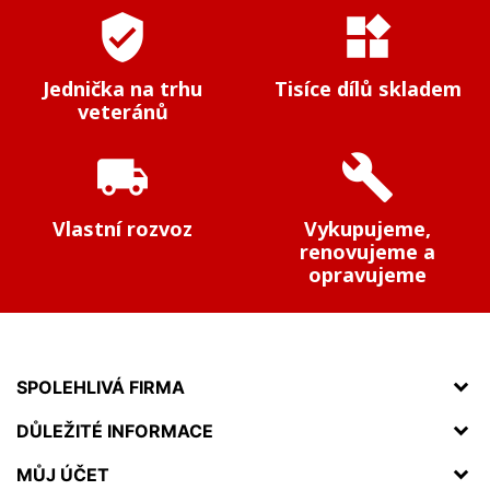
verified_user
widgets
Jednička na trhu
Tisíce dílů skladem
veteránů
local_shipping
build
Vlastní rozvoz
Vykupujeme,
renovujeme a
opravujeme
SPOLEHLIVÁ FIRMA
DŮLEŽITÉ INFORMACE
MŮJ ÚČET