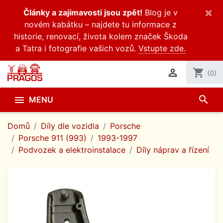
×
Články a zajímavosti jsou zpět!
Blog je v
novém kabátku – najdete tu informace z
historie, renovací, života kolem značek Škoda
a Tatra i fotografie vašich vozů.
Vstupte zde.

shopping_cart
(0)
search

MENU
Domů
Díly dle vozidla
Porsche
Porsche 911 (993)
1993-1997
Podvozek a elektroinstalace
Díly náprav a řízení