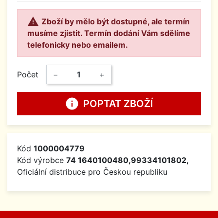

Zboží by mělo být dostupné, ale termín
musíme zjistit. Termín dodání Vám sdělíme
telefonicky nebo emailem.
Počet
−
+
info
POPTAT ZBOŽÍ
Kód
1000004779
Kód výrobce
74 1640100480,99334101802,
Oficiální distribuce pro Českou republiku