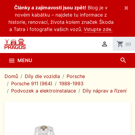
×
Články a zajímavosti jsou zpět!
Blog je v
novém kabátku – najdete tu informace z
historie, renovací, života kolem značek Škoda
a Tatra i fotografie vašich vozů.
Vstupte zde.

shopping_cart
(0)
search

MENU
Domů
Díly dle vozidla
Porsche
Porsche 911 (964)
1988-1993
Podvozek a elektroinstalace
Díly náprav a řízení