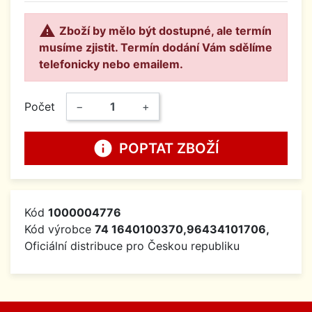

Zboží by mělo být dostupné, ale termín
musíme zjistit. Termín dodání Vám sdělíme
telefonicky nebo emailem.
Počet
−
+
info
POPTAT ZBOŽÍ
Kód
1000004776
Kód výrobce
74 1640100370,96434101706,
Oficiální distribuce pro Českou republiku