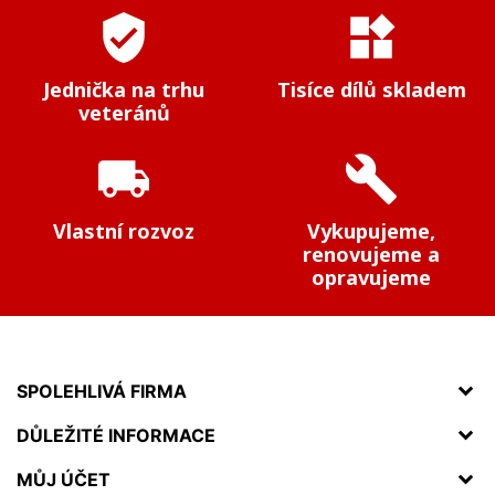
verified_user
widgets
Jednička na trhu
Tisíce dílů skladem
veteránů
local_shipping
build
Vlastní rozvoz
Vykupujeme,
renovujeme a
opravujeme
SPOLEHLIVÁ FIRMA
DŮLEŽITÉ INFORMACE
MŮJ ÚČET