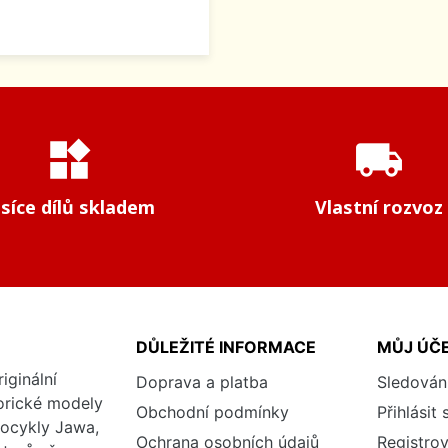
widgets
local_shipping
isíce dílů skladem
Vlastní rozvoz
DŮLEŽITÉ INFORMACE
MŮJ ÚČ
iginální
Doprava a platba
Sledován
torické modely
Obchodní podmínky
Přihlásit 
tocykly Jawa,
Ochrana osobních údajů
Registrov