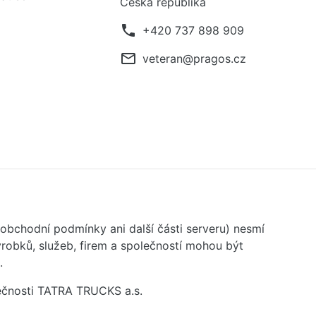
Česká republika
phone
+420 737 898 909
mail_outline
veteran@pragos.cz
 obchodní podmínky ani další části serveru) nesmí
robků, služeb, firem a společností mohou být
.
ečnosti TATRA TRUCKS a.s.