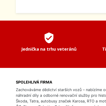
verified_user
Jednička na trhu veteránů
T
SPOLEHLIVÁ FIRMA
Zachováváme dědictví starších vozů – nabízíme or
náhradní díly a odborné renovační služby pro his
Škoda, Tatra, autobusy značek Karosa, RTO a mo