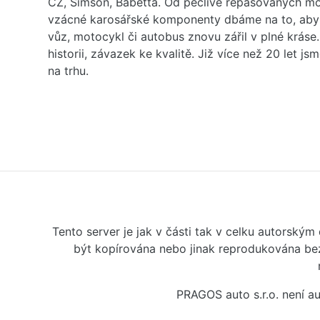
ČZ, Simson, Babetta. Od pečlivě repasovaných m
vzácné karosářské komponenty dbáme na to, aby 
vůz, motocykl či autobus znovu zářil v plné kráse
historii, závazek ke kvalitě. Již více než 20 let js
na trhu.
Tento server je jak v části tak v celku autorský
být kopírována nebo jinak reprodukována bez
PRAGOS auto s.r.o. není 