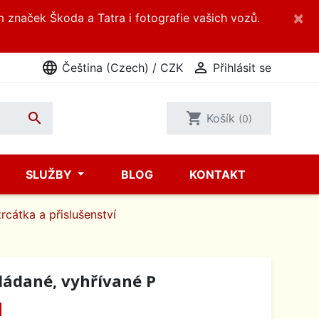
×
m značek Škoda a Tatra i fotografie vašich vozů.
language

Čeština (Czech) / CZK
Přihlásit se

shopping_cart
Košík
(0)
SLUŽBY
BLOG
KONTAKT
rcátka a přislušenství
vládané, vyhřívané P
H