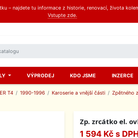
u – najdete tu informace z historie, renovací, života kole
Vstupte zde.
ÍLY
VÝPRODEJ
KDO JSME
INZERCE
ER T4
1990-1996
Karoserie a vnější části
Zpětného z
Zp. zrcátko el. o
1 594 Kč
s DP