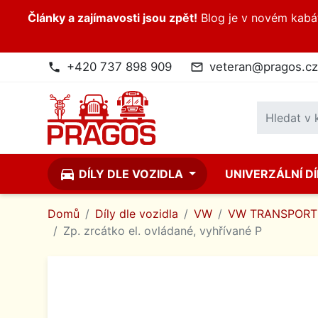
Články a zajímavosti jsou zpět!
Blog je v novém kabátk
+420 737 898 909
veteran@pragos.cz
phone
mail_outline
directions_car
DÍLY DLE VOZIDLA
UNIVERZÁLNÍ D
Domů
Díly dle vozidla
VW
VW TRANSPORT
Zp. zrcátko el. ovládané, vyhřívané P