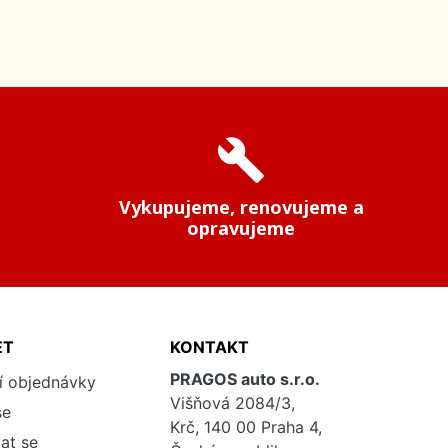
build
Vykupujeme, renovujeme a
opravujeme
ET
KONTAKT
PRAGOS auto s.r.o.
í objednávky
Višňová 2084/3,
se
Krč, 140 00 Praha 4,
at se