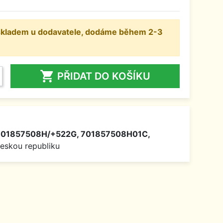
 skladem u dodavatele, dodáme během 2-3

PŘIDAT DO KOŠÍKU
01857508H/+522G, 701857508H01C,
Českou republiku