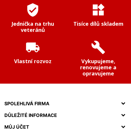
verified_user
widgets
Jednička na trhu
Tisíce dílů skladem
veteránů
local_shipping
build
Vlastní rozvoz
Vykupujeme,
renovujeme a
opravujeme
SPOLEHLIVÁ FIRMA
DŮLEŽITÉ INFORMACE
MŮJ ÚČET