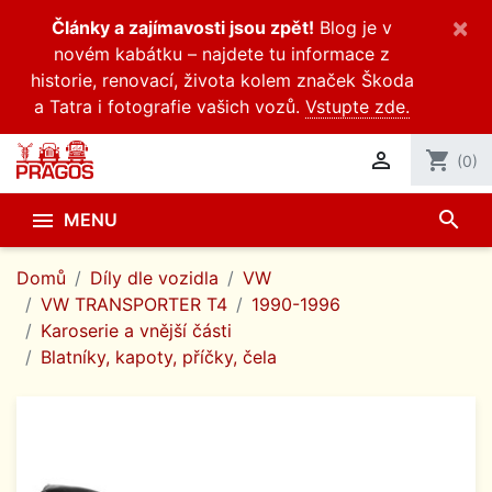
×
Články a zajímavosti jsou zpět!
Blog je v
novém kabátku – najdete tu informace z
historie, renovací, života kolem značek Škoda
a Tatra i fotografie vašich vozů.
Vstupte zde.

shopping_cart
(0)
search

MENU
Domů
Díly dle vozidla
VW
VW TRANSPORTER T4
1990-1996
Karoserie a vnější části
Blatníky, kapoty, příčky, čela