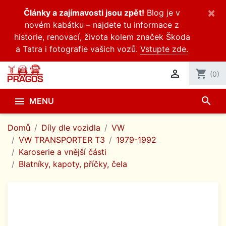
×
Články a zajímavosti jsou zpět!
Blog je v
novém kabátku – najdete tu informace z
historie, renovací, života kolem značek Škoda
a Tatra i fotografie vašich vozů.
Vstupte zde.

shopping_cart
(0)
search

MENU
Domů
Díly dle vozidla
VW
VW TRANSPORTER T3
1979-1992
Karoserie a vnější části
Blatníky, kapoty, příčky, čela