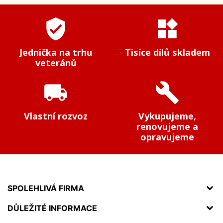
verified_user
widgets
Jednička na trhu
Tisíce dílů skladem
veteránů
local_shipping
build
Vlastní rozvoz
Vykupujeme,
renovujeme a
opravujeme
SPOLEHLIVÁ FIRMA
DŮLEŽITÉ INFORMACE