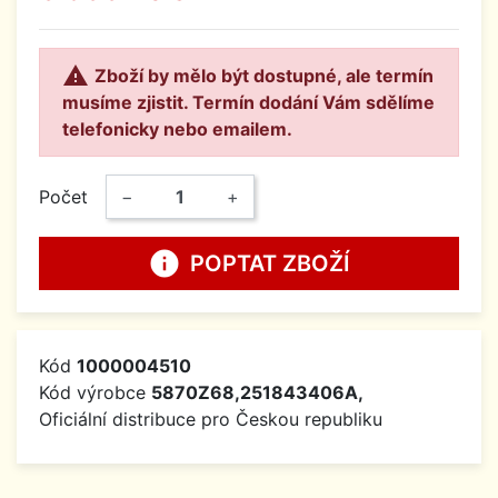

Zboží by mělo být dostupné, ale termín
musíme zjistit. Termín dodání Vám sdělíme
telefonicky nebo emailem.
Počet
−
+
info
POPTAT ZBOŽÍ
Kód
1000004510
Kód výrobce
5870Z68,251843406A,
Oficiální distribuce pro Českou republiku