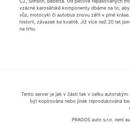
ČZ, Simson, Babetta. Od pečlivě repasovaných m
vzácné karosářské komponenty dbáme na to, aby 
vůz, motocykl či autobus znovu zářil v plné kráse
historii, závazek ke kvalitě. Již více než 20 let js
na trhu.
Tento server je jak v části tak v celku autorský
být kopírována nebo jinak reprodukována bez
PRAGOS auto s.r.o. není 