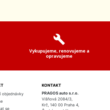
build
Vykupujeme, renovujeme a
opravujeme
ET
KONTAKT
PRAGOS auto s.r.o.
í objednávky
Višňová 2084/3,
se
Krč, 140 00 Praha 4,
at se