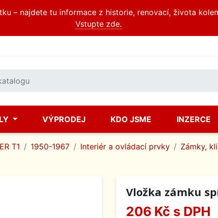
u – najdete tu informace z historie, renovací, života kole
Vstupte zde.
ÍLY
VÝPRODEJ
KDO JSME
INZERCE
ER T1
1950-1967
Interiér a ovládací prvky
Zámky, kli
Vložka zámku spí
206 Kč
s DPH