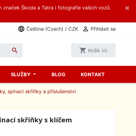
×
m značek Škoda a Tatra i fotografie vašich vozů.
language

Čeština (Czech) / CZK
Přihlásit se

shopping_cart
Košík
(0)
SLUŽBY
BLOG
KONTAKT
ky, spínací skříňky a příslušenství
nací skříňky s klíčem