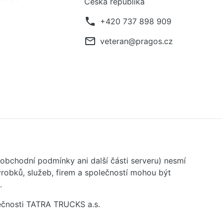
Česká republika
phone
+420 737 898 909
mail_outline
veteran@pragos.cz
 obchodní podmínky ani další části serveru) nesmí
robků, služeb, firem a společností mohou být
.
ečnosti TATRA TRUCKS a.s.