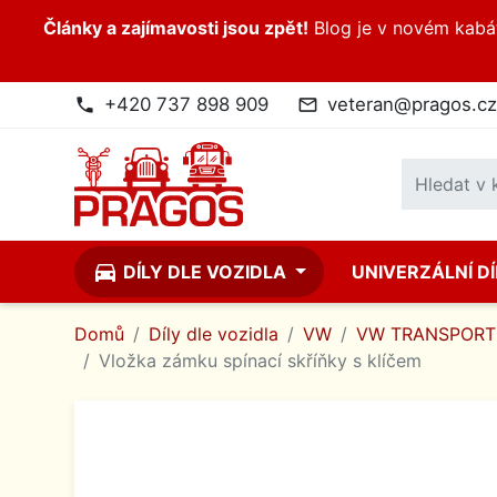
Články a zajímavosti jsou zpět!
Blog je v novém kabátk
+420 737 898 909
veteran@pragos.cz
phone
mail_outline
directions_car
DÍLY DLE VOZIDLA
UNIVERZÁLNÍ D
Domů
Díly dle vozidla
VW
VW TRANSPORT
Vložka zámku spínací skříňky s klíčem