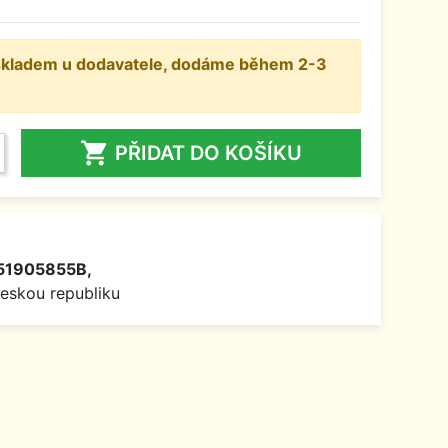
 skladem u dodavatele, dodáme během 2-3

PŘIDAT DO KOŠÍKU
51905855B,
Českou republiku