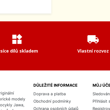
widgets
local_shipping
isíce dílů skladem
Vlastní rozvoz
DŮLEŽITÉ INFORMACE
MŮJ ÚČ
iginální
Doprava a platba
Sledován
torické modely
Obchodní podmínky
Přihlásit 
tocykly Jawa,
Ochrana osobních údajů
Registrov