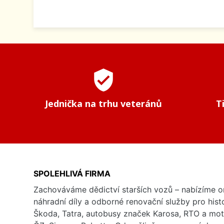
verified_user
Jednička na trhu veteránů
T
SPOLEHLIVÁ FIRMA
Zachováváme dědictví starších vozů – nabízíme or
náhradní díly a odborné renovační služby pro his
Škoda, Tatra, autobusy značek Karosa, RTO a mo