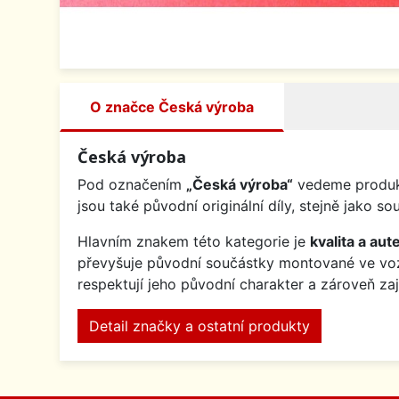
O značce Česká výroba
Česká výroba
Pod označením
„Česká výroba“
vedeme produkt
jsou také původní originální díly, stejně jak
Hlavním znakem této kategorie je
kvalita a aute
převyšuje původní součástky montované ve v
respektují jeho původní charakter a zároveň za
Detail značky a ostatní produkty