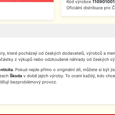
Kód výrobce
110901001
Oficiální distribuce pro 
y, které pocházejí od českých dodavatelů, výrobců a menš
o součástky z výkupů nebo odzkoušené náhrady od českých vý
nticita
. Pokud nejde přímo o originální díl, můžete si být j
ozech
Škoda
v době jejich výroby. To ocení každý, kdo chce
jišťují bezproblémový provoz.