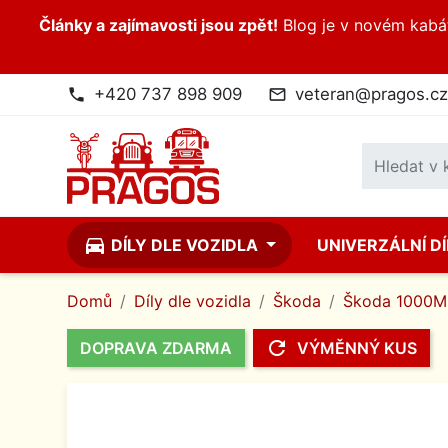
Články a zajímavosti jsou zpět!
Blog je v novém kabátk
+420 737 898 909
veteran@pragos.cz
phone
mail_outline
directions_car
DÍLY DLE VOZIDLA
UNIVERZÁLNÍ D
Domů
Díly dle vozidla
Škoda
Škoda 1000MB
refresh
DOPRAVA ZDARMA
VÝMĚNNÝ KUS