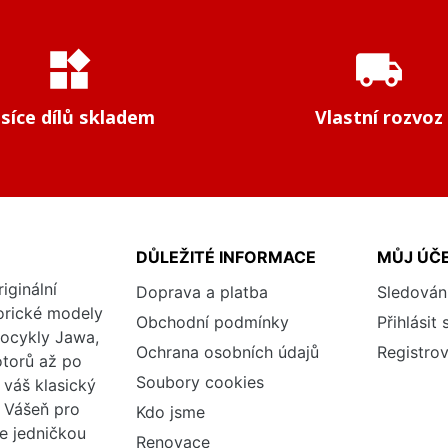
widgets
local_shipping
isíce dílů skladem
Vlastní rozvoz
DŮLEŽITÉ INFORMACE
MŮJ ÚČ
iginální
Doprava a platba
Sledován
torické modely
Obchodní podmínky
Přihlásit 
tocykly Jawa,
Ochrana osobních údajů
Registrov
otorů až po
Soubory cookies
váš klasický
. Vášeň pro
Kdo jsme
me jedničkou
Renovace