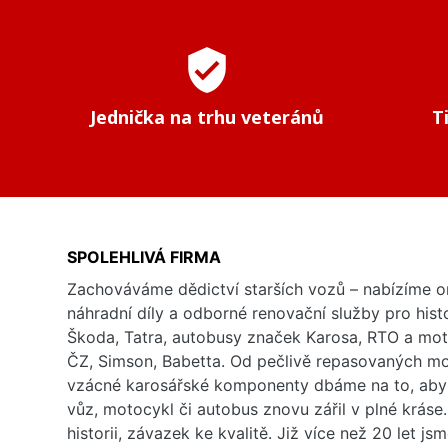
verified_user
Jednička na trhu veteránů
T
SPOLEHLIVÁ FIRMA
Zachováváme dědictví starších vozů – nabízíme or
náhradní díly a odborné renovační služby pro his
Škoda, Tatra, autobusy značek Karosa, RTO a mo
ČZ, Simson, Babetta. Od pečlivě repasovaných m
vzácné karosářské komponenty dbáme na to, aby 
vůz, motocykl či autobus znovu zářil v plné kráse
historii, závazek ke kvalitě. Již více než 20 let js