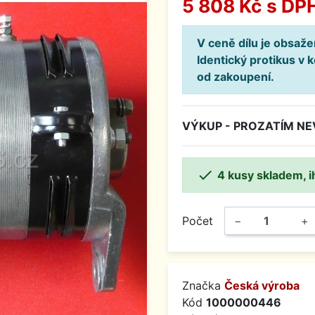
5 808 Kč
s DP
V ceně dílu je obsaž
Identický protikus v 
od zakoupení.
VÝKUP - PROZATÍM N

4 kusy skladem, i
Počet
−
+
Značka
Česká výroba
Kód
1000000446