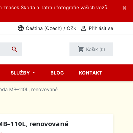
×
m značek Škoda a Tatra i fotografie vašich vozů.
language

Čeština (Czech) / CZK
Přihlásit se

shopping_cart
Košík
(0)
SLUŽBY
BLOG
KONTAKT
oda MB–110L, renovované
MB–110L, renovované