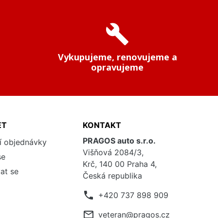
build
Vykupujeme, renovujeme a
opravujeme
ET
KONTAKT
PRAGOS auto s.r.o.
í objednávky
Višňová 2084/3,
se
Krč, 140 00 Praha 4,
at se
Česká republika
phone
+420 737 898 909
mail_outline
veteran@pragos.cz