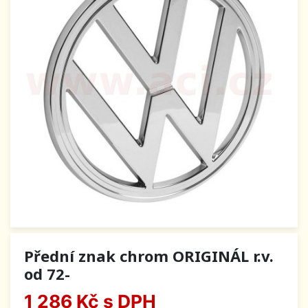
Přední znak chrom ORIGINÁL r.v.
od 72-
1 286 Kč
s DPH