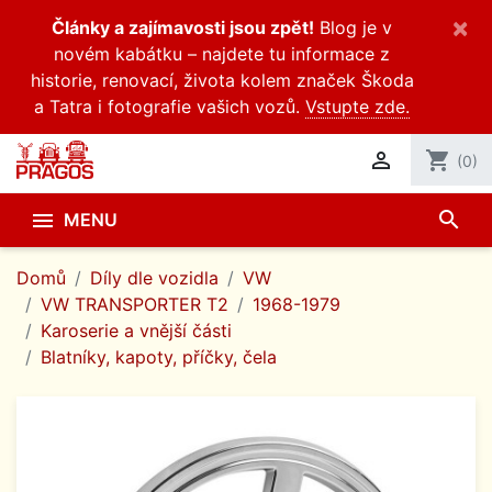
×
Články a zajímavosti jsou zpět!
Blog je v
novém kabátku – najdete tu informace z
historie, renovací, života kolem značek Škoda
a Tatra i fotografie vašich vozů.
Vstupte zde.

shopping_cart
(0)
search

MENU
Domů
Díly dle vozidla
VW
VW TRANSPORTER T2
1968-1979
Karoserie a vnější části
Blatníky, kapoty, příčky, čela