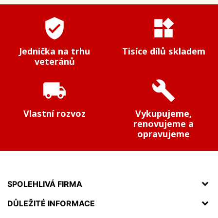
verified_user
widgets
Jednička na trhu
Tisíce dílů skladem
veteránů
local_shipping
build
Vlastní rozvoz
Vykupujeme,
renovujeme a
opravujeme
SPOLEHLIVÁ FIRMA
DŮLEŽITÉ INFORMACE