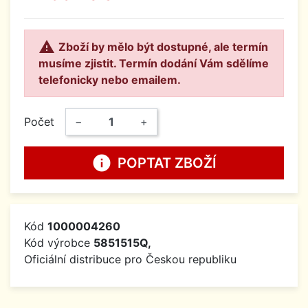

Zboží by mělo být dostupné, ale termín
musíme zjistit. Termín dodání Vám sdělíme
telefonicky nebo emailem.
Počet
−
+
info
POPTAT ZBOŽÍ
Kód
1000004260
Kód výrobce
5851515Q,
Oficiální distribuce pro Českou republiku