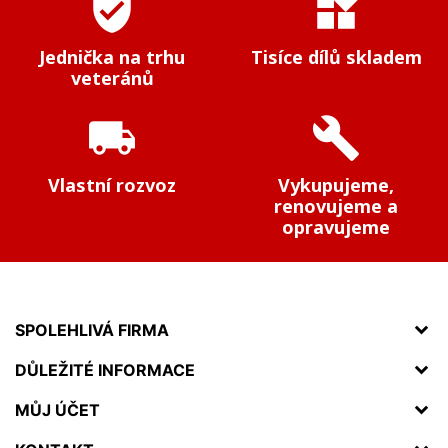
verified_user
widgets
Jednička na trhu
Tisíce dílů skladem
veteránů
local_shipping
build
Vlastní rozvoz
Vykupujeme,
renovujeme a
opravujeme
SPOLEHLIVÁ FIRMA
DŮLEŽITÉ INFORMACE
MŮJ ÚČET