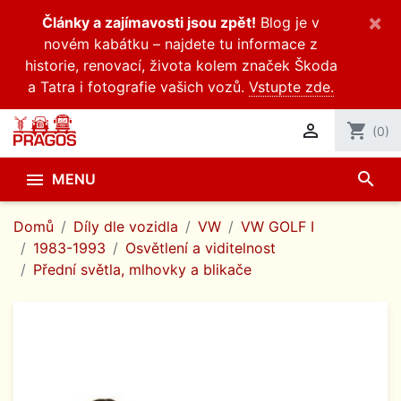
×
Články a zajímavosti jsou zpět!
Blog je v
novém kabátku – najdete tu informace z
historie, renovací, života kolem značek Škoda
a Tatra i fotografie vašich vozů.
Vstupte zde.

shopping_cart
(0)
search

MENU
Domů
Díly dle vozidla
VW
VW GOLF I
1983-1993
Osvětlení a viditelnost
Přední světla, mlhovky a blikače