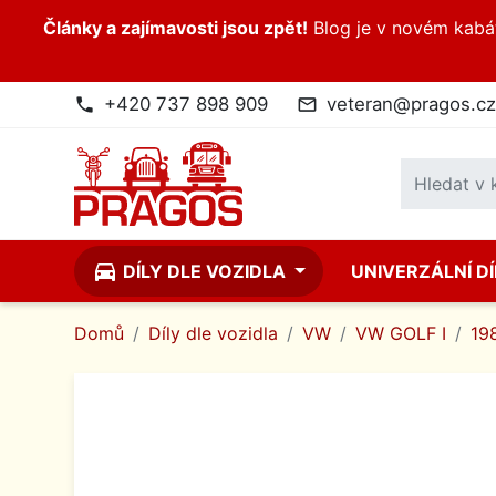
Články a zajímavosti jsou zpět!
Blog je v novém kabátk
+420 737 898 909
veteran@pragos.cz
phone
mail_outline
directions_car
DÍLY DLE VOZIDLA
UNIVERZÁLNÍ D
Domů
Díly dle vozidla
VW
VW GOLF I
19