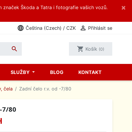
×
m značek Škoda a Tatra i fotografie vašich vozů.
language

Čeština (Czech) / CZK
Přihlásit se

shopping_cart
Košík
(0)
SLUŽBY
BLOG
KONTAKT
, čela
Zadní čelo r.v. od -7/80
 -7/80
H