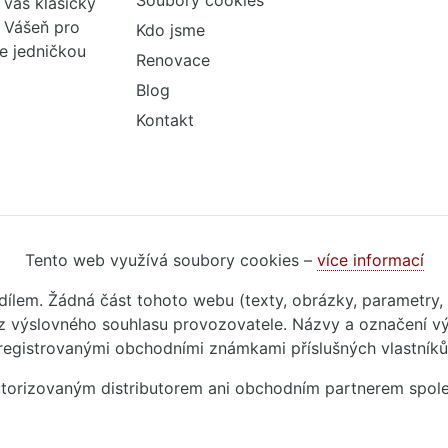
Soubory cookies
váš klasický
. Vášeň pro
Kdo jsme
me jedničkou
Renovace
Blog
Kontakt
Tento web využívá soubory cookies –
více informací
m dílem. Žádná část tohoto webu (texty, obrázky, parametry,
 výslovného souhlasu provozovatele. Názvy a označení vý
registrovanými obchodními známkami příslušných vlastníků
autorizovaným distributorem ani obchodním partnerem spol