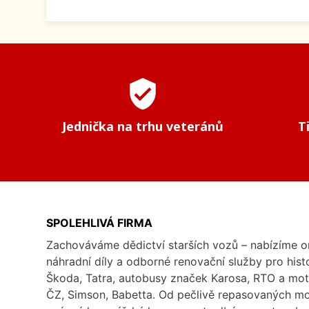
verified_user
Jednička na trhu veteránů
T
SPOLEHLIVÁ FIRMA
Zachováváme dědictví starších vozů – nabízíme or
náhradní díly a odborné renovační služby pro his
Škoda, Tatra, autobusy značek Karosa, RTO a mo
ČZ, Simson, Babetta. Od pečlivě repasovaných m