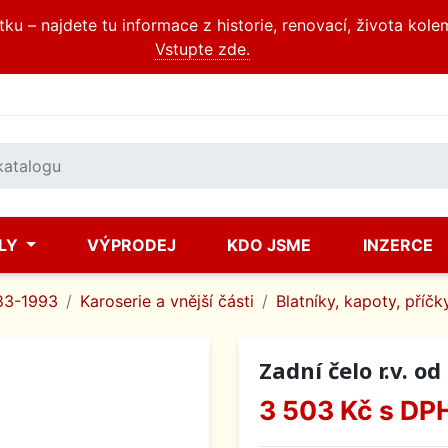
u – najdete tu informace z historie, renovací, života kole
Vstupte zde.
ÍLY
VÝPRODEJ
KDO JSME
INZERCE
83-1993
Karoserie a vnější části
Blatníky, kapoty, příčky
Zadní čelo r.v. od
3 503 Kč
s DP