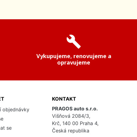
build
Vykupujeme, renovujeme a
opravujeme
ET
KONTAKT
PRAGOS auto s.r.o.
í objednávky
Višňová 2084/3,
se
Krč, 140 00 Praha 4,
at se
Česká republika