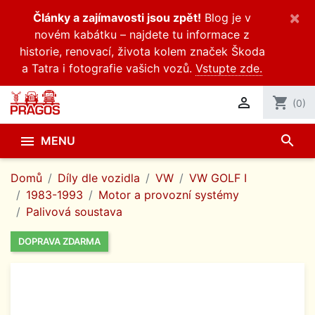
×
Články a zajímavosti jsou zpět!
Blog je v
novém kabátku – najdete tu informace z
historie, renovací, života kolem značek Škoda
a Tatra i fotografie vašich vozů.
Vstupte zde.

shopping_cart
(0)
search

MENU
Domů
Díly dle vozidla
VW
VW GOLF I
1983-1993
Motor a provozní systémy
Palivová soustava
DOPRAVA ZDARMA