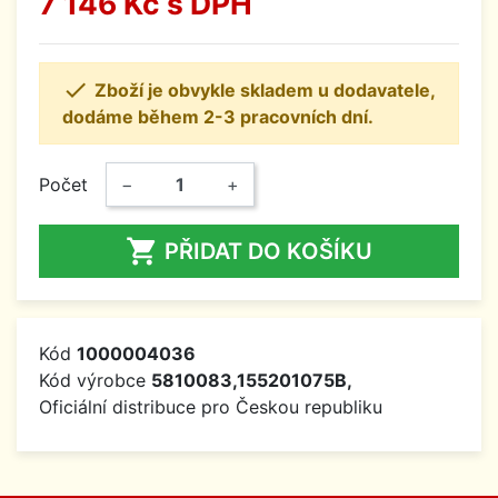
7 146 Kč
s DPH

Zboží je obvykle skladem u dodavatele,
dodáme během 2-3 pracovních dní.
Počet
−
+

PŘIDAT DO KOŠÍKU
Kód
1000004036
Kód výrobce
5810083,155201075B,
Oficiální distribuce pro Českou republiku