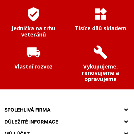
verified_user
widgets
Jednička na trhu
Tisíce dílů skladem
veteránů
local_shipping
build
Vlastní rozvoz
Vykupujeme,
renovujeme a
opravujeme
SPOLEHLIVÁ FIRMA
DŮLEŽITÉ INFORMACE
MŮJ ÚČET