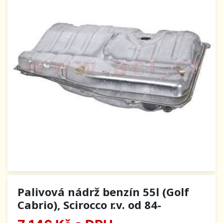
Palivová nádrž benzín 55l (Golf
Cabrio), Scirocco r.v. od 84-