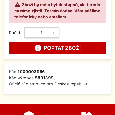

Zboží by mělo být dostupné, ale termín
musíme zjistit. Termín dodání Vám sdělíme
telefonicky nebo emailem.
Počet
−
+
info
POPTAT ZBOŽÍ
Kód
1000003956
Kód výrobce
5801399,
Oficiální distribuce pro Českou republiku