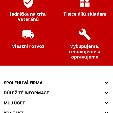
verified_user
widgets
Jednička na trhu
Tisíce dílů skladem
veteránů
local_shipping
build
Vlastní rozvoz
Vykupujeme,
renovujeme a
opravujeme
SPOLEHLIVÁ FIRMA
DŮLEŽITÉ INFORMACE
MŮJ ÚČET