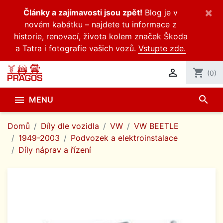
×
Články a zajímavosti jsou zpět!
Blog je v
novém kabátku – najdete tu informace z
historie, renovací, života kolem značek Škoda
a Tatra i fotografie vašich vozů.
Vstupte zde.

shopping_cart
(0)
search

MENU
Domů
Díly dle vozidla
VW
VW BEETLE
1949-2003
Podvozek a elektroinstalace
Díly náprav a řízení