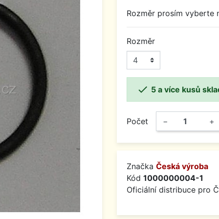
Rozměr prosím vyberte n
Rozměr

5 a více kusů skl
Počet
−
+
Značka
Česká výroba
Kód
1000000004-1
Oficiální distribuce pro 