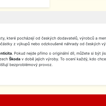
y, které pocházejí od českých dodavatelů, výrobců a menš
o součástky z výkupů nebo odzkoušené náhrady od českých vý
nticita
. Pokud nejde přímo o originální díl, můžete si být j
ozech
Škoda
v době jejich výroby. To ocení každý, kdo chce
jišťují bezproblémový provoz.