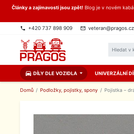
Články a zajímavosti jsou zpět!
Blog je v novém kabátk
+420 737 898 909
veteran@pragos.cz
phone
mail_outline
directions_car
DÍLY DLE VOZIDLA
UNIVERZÁLNÍ D
Domů
Podložky, pojistky, spony
Pojistka – dr