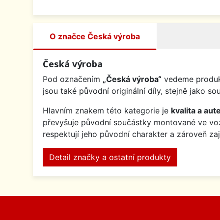
O značce Česká výroba
Česká výroba
Pod označením
„Česká výroba“
vedeme produkt
jsou také původní originální díly, stejně jak
Hlavním znakem této kategorie je
kvalita a aute
převyšuje původní součástky montované ve v
respektují jeho původní charakter a zároveň za
Detail značky a ostatní produkty