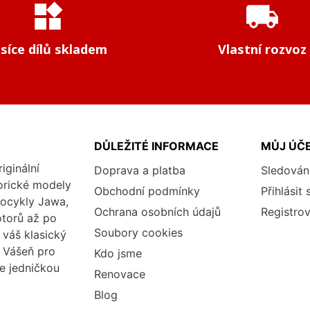
widgets
local_shipping
isíce dílů skladem
Vlastní rozvoz
DŮLEŽITÉ INFORMACE
MŮJ ÚČ
iginální
Doprava a platba
Sledován
torické modely
Obchodní podmínky
Přihlásit 
tocykly Jawa,
Ochrana osobních údajů
Registrov
otorů až po
Soubory cookies
váš klasický
. Vášeň pro
Kdo jsme
me jedničkou
Renovace
Blog