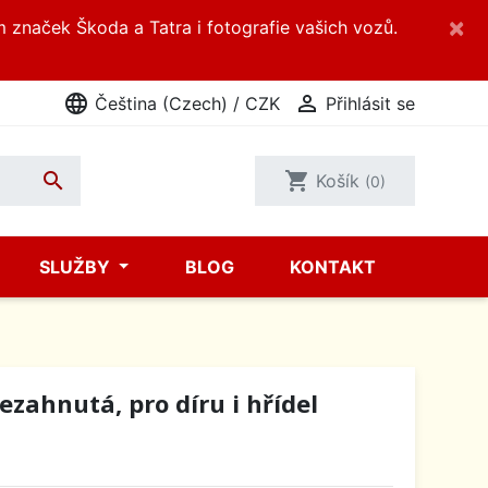
×
m značek Škoda a Tatra i fotografie vašich vozů.
language

Čeština (Czech) / CZK
Přihlásit se

shopping_cart
Košík
(0)
SLUŽBY
BLOG
KONTAKT
nezahnutá, pro díru i hřídel