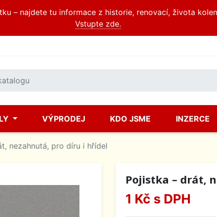
u – najdete tu informace z historie, renovací, života kole
Vstupte zde.
ÍLY
VÝPRODEJ
KDO JSME
INZERCE
át, nezahnutá, pro díru i hřídel
Pojistka – drát, 
1 Kč
s DPH