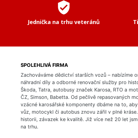
verified_user
Jednička na trhu veteránů
T
SPOLEHLIVÁ FIRMA
Zachováváme dědictví starších vozů – nabízíme or
náhradní díly a odborné renovační služby pro his
Škoda, Tatra, autobusy značek Karosa, RTO a mo
ČZ, Simson, Babetta. Od pečlivě repasovaných m
vzácné karosářské komponenty dbáme na to, aby 
vůz, motocykl či autobus znovu zářil v plné kráse
historii, závazek ke kvalitě. Již více než 20 let js
na trhu.