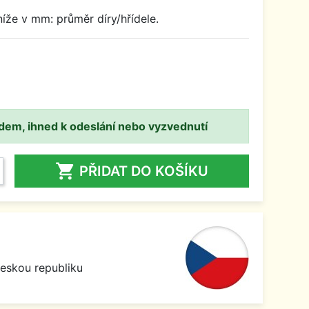
íže v mm: průměr díry/hřídele.
adem, ihned k odeslání nebo vyzvednutí

PŘIDAT DO KOŠÍKU
Českou republiku