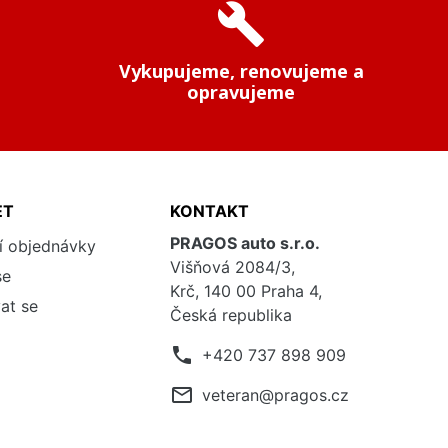
build
Vykupujeme, renovujeme a
opravujeme
ET
KONTAKT
PRAGOS auto s.r.o.
í objednávky
Višňová 2084/3,
se
Krč, 140 00 Praha 4,
at se
Česká republika
phone
+420 737 898 909
mail_outline
veteran@pragos.cz