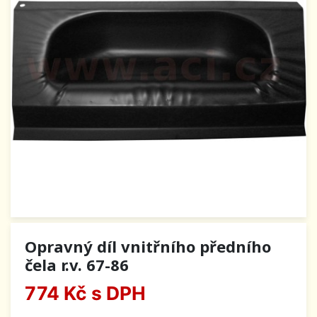
Opravný díl vnitřního předního
čela r.v. 67-86
774 Kč
s DPH