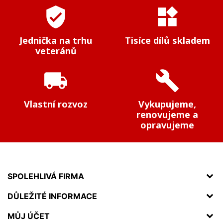
verified_user
widgets
Jednička na trhu
Tisíce dílů skladem
veteránů
local_shipping
build
Vlastní rozvoz
Vykupujeme,
renovujeme a
opravujeme
SPOLEHLIVÁ FIRMA
DŮLEŽITÉ INFORMACE
MŮJ ÚČET