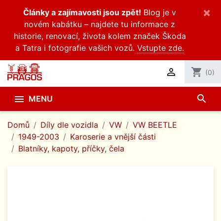
×
Články a zajímavosti jsou zpět!
Blog je v
novém kabátku – najdete tu informace z
historie, renovací, života kolem značek Škoda
a Tatra i fotografie vašich vozů.
Vstupte zde.

shopping_cart
(0)
search

MENU
Domů
Díly dle vozidla
VW
VW BEETLE
1949-2003
Karoserie a vnější části
Blatníky, kapoty, příčky, čela