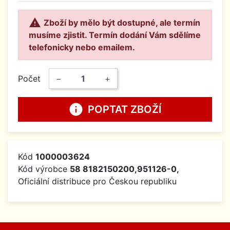

Zboží by mělo být dostupné, ale termín
musíme zjistit. Termín dodání Vám sdělíme
telefonicky nebo emailem.
Počet
−
+
info
POPTAT ZBOŽÍ
Kód
1000003624
Kód výrobce
58 8182150200,951126-0,
Oficiální distribuce pro Českou republiku