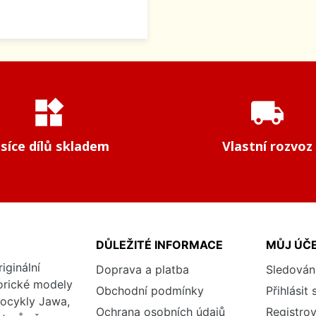
widgets
local_shipping
isíce dílů skladem
Vlastní rozvoz
DŮLEŽITÉ INFORMACE
MŮJ ÚČ
iginální
Doprava a platba
Sledován
torické modely
Obchodní podmínky
Přihlásit 
tocykly Jawa,
Ochrana osobních údajů
Registrov