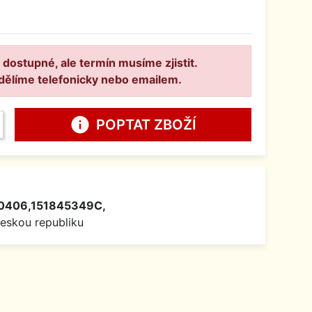
 dostupné, ale termín musíme zjistit.
dělíme telefonicky nebo emailem.
info
POPTAT ZBOŽÍ
0406,151845349C,
Českou republiku