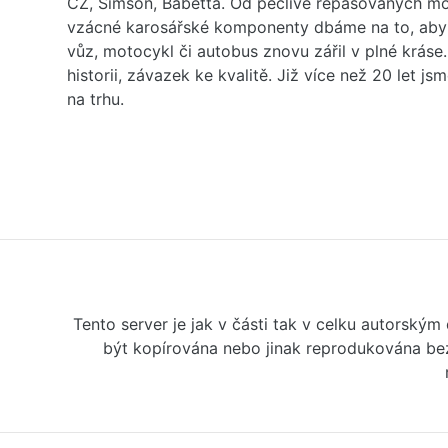
ČZ, Simson, Babetta. Od pečlivě repasovaných m
vzácné karosářské komponenty dbáme na to, aby 
vůz, motocykl či autobus znovu zářil v plné kráse
historii, závazek ke kvalitě. Již více než 20 let js
na trhu.
Tento server je jak v části tak v celku autorský
být kopírována nebo jinak reprodukována bez