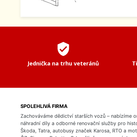
verified_user
Jednička na trhu veteránů
T
SPOLEHLIVÁ FIRMA
Zachováváme dědictví starších vozů – nabízíme or
náhradní díly a odborné renovační služby pro his
Škoda, Tatra, autobusy značek Karosa, RTO a mo