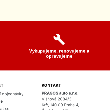
build
Vykupujeme, renovujeme a
opravujeme
ET
KONTAKT
PRAGOS auto s.r.o.
í objednávky
Višňová 2084/3,
se
Krč, 140 00 Praha 4,
at se