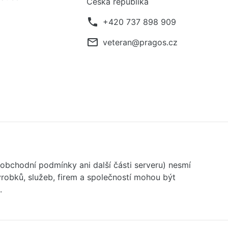
Česká republika
phone
+420 737 898 909
mail_outline
veteran@pragos.cz
 obchodní podmínky ani další části serveru) nesmí
robků, služeb, firem a společností mohou být
.