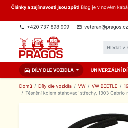
Články a zajímavosti jsou zpět!
Blog je v novém kabátk
+420 737 898 909
veteran@pragos.cz
phone
mail_outline
directions_car
DÍLY DLE VOZIDLA
UNIVERZÁLNÍ D
Domů
Díly dle vozidla
VW
VW BEETLE
1
Těsnění kolem stahovací střechy, 1303 Cabrio r