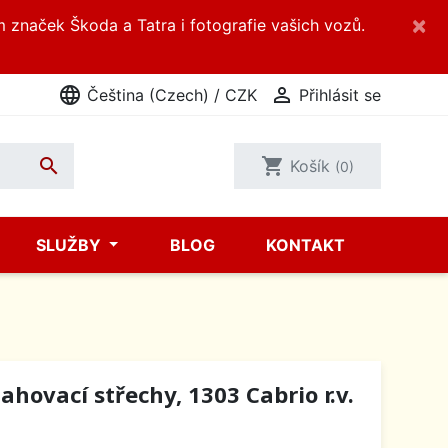
×
m značek Škoda a Tatra i fotografie vašich vozů.
language

Čeština (Czech) / CZK
Přihlásit se

shopping_cart
Košík
(0)
SLUŽBY
BLOG
KONTAKT
hovací střechy, 1303 Cabrio r.v.