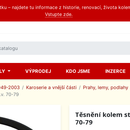
u – najdete tu informace z historie, renovací, života kole
Vstupte zde.
ÍLY
VÝPRODEJ
KDO JSME
INZERCE
949-2003
Karoserie a vnější části
Prahy, lemy, podlahy
.v. 70-79
Těsnění kolem sta
70-79