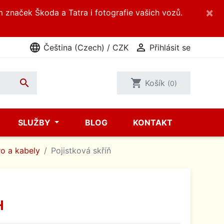
×
m značek Škoda a Tatra i fotografie vašich vozů.
language

Čeština (Czech) / CZK
Přihlásit se

shopping_cart
Košík
(0)
SLUŽBY
BLOG
KONTAKT
ro a kabely
Pojistková skříň
H