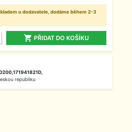
 skladem u dodavatele, dodáme během 2-3

PŘIDAT DO KOŠÍKU
0200,171941821D,
Českou republiku