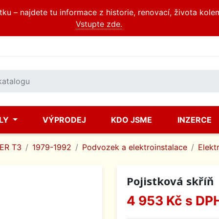
u – najdete tu informace z historie, renovací, života kole
Vstupte zde.
ÍLY
VÝPRODEJ
KDO JSME
INZERCE
ER T3
1979-1992
Podvozek a elektroinstalace
Elekt
Pojistková skříň
4 953 Kč
s DP