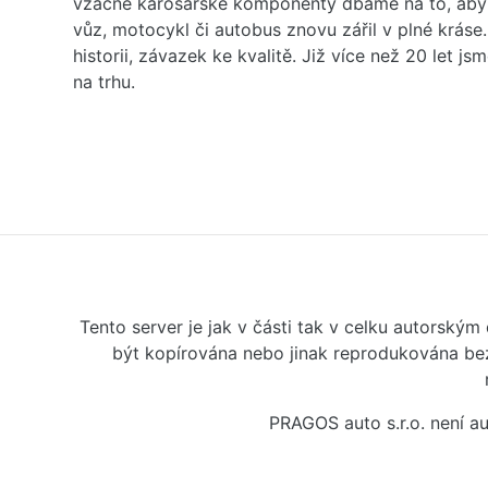
vzácné karosářské komponenty dbáme na to, aby 
vůz, motocykl či autobus znovu zářil v plné kráse
historii, závazek ke kvalitě. Již více než 20 let js
na trhu.
Tento server je jak v části tak v celku autorský
být kopírována nebo jinak reprodukována bez
PRAGOS auto s.r.o. není 