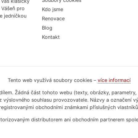
Soubory cookies
váš klasický
. Vášeň pro
Kdo jsme
me jedničkou
Renovace
Blog
Kontakt
Tento web využívá soubory cookies –
více informací
m dílem. Žádná část tohoto webu (texty, obrázky, parametry,
 výslovného souhlasu provozovatele. Názvy a označení vý
registrovanými obchodními známkami příslušných vlastníků
autorizovaným distributorem ani obchodním partnerem spol