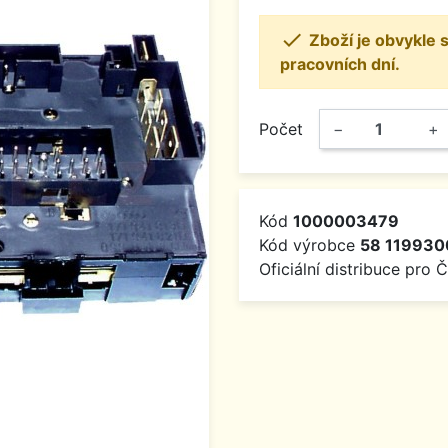

Zboží je obvykle
pracovních dní.
Počet
−
+
Kód
1000003479
Kód výrobce
58 119930
Oficiální distribuce pro 