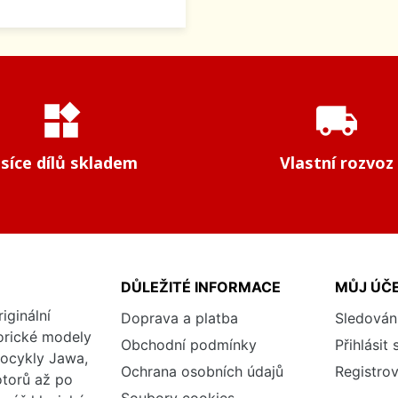
widgets
local_shipping
isíce dílů skladem
Vlastní rozvoz
DŮLEŽITÉ INFORMACE
MŮJ ÚČ
iginální
Doprava a platba
Sledován
torické modely
Obchodní podmínky
Přihlásit 
tocykly Jawa,
Ochrana osobních údajů
Registrov
otorů až po