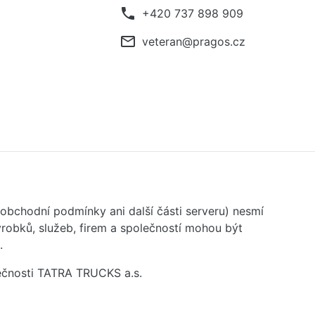
phone
+420 737 898 909
mail_outline
veteran@pragos.cz
 obchodní podmínky ani další části serveru) nesmí
robků, služeb, firem a společností mohou být
.
ečnosti TATRA TRUCKS a.s.