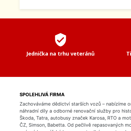
verified_user
Jednička na trhu veteránů
T
SPOLEHLIVÁ FIRMA
Zachováváme dědictví starších vozů – nabízíme or
náhradní díly a odborné renovační služby pro his
Škoda, Tatra, autobusy značek Karosa, RTO a mo
ČZ, Simson, Babetta. Od pečlivě repasovaných m