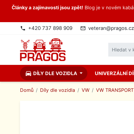
Články a zajímavosti jsou zpět!
Blog je v novém kabátk
+420 737 898 909
veteran@pragos.cz
phone
mail_outline
directions_car
DÍLY DLE VOZIDLA
UNIVERZÁLNÍ D
Domů
Díly dle vozidla
VW
VW TRANSPORT