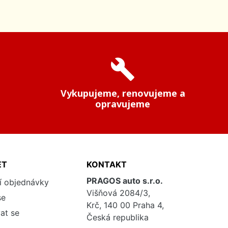
build
Vykupujeme, renovujeme a
opravujeme
ET
KONTAKT
PRAGOS auto s.r.o.
í objednávky
Višňová 2084/3,
se
Krč, 140 00 Praha 4,
at se
Česká republika